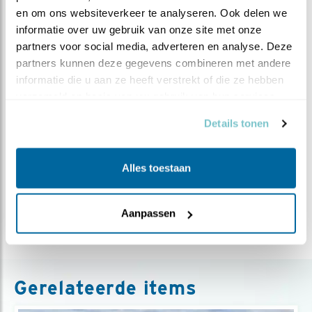
Maar het vergt moed om je te baseren op feiten, te
en om ons websiteverkeer te analyseren. Ook delen we 
kijken naar langetermijneffecten en je niet te laten
informatie over uw gebruik van onze site met onze 
verleiden tot louter sentimenten. Luisteren naar
partners voor social media, adverteren en analyse. Deze 
roependen in de woestijn is een eerste stap.
partners kunnen deze gegevens combineren met andere 
informatie die u aan ze heeft verstrekt of die ze hebben 
Dit artikel verscheen eerder in de Volkskrant van 16
verzameld op basis van uw gebruik van hun services.
mei 2023.
Details tonen
Meer over
stikstof
natuurbeleid
natura2000
Alles toestaan
Deel dit bericht
Aanpassen
Gerelateerde items