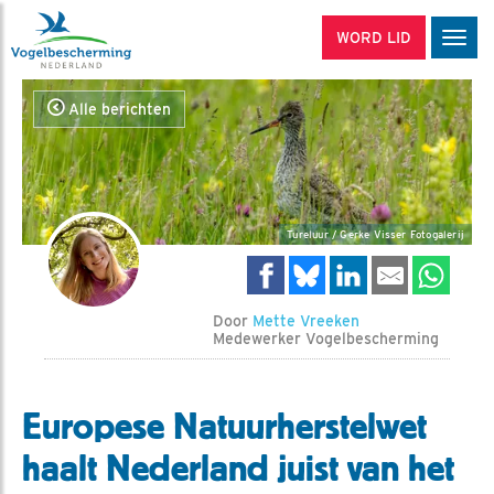
WORD LID
Men
Alle berichten
Tureluur / Gerke Visser Fotogalerij
Door
Mette Vreeken
Medewerker Vogelbescherming
Europese Natuurherstelwet
haalt Nederland juist van het