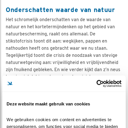
Onderschatten waarde van natuur
Het schromelijk onderschatten van de waarde van
natuur en het kortetermijndenken op het gebied van
natuurbescherming, raakt ons allemaal. De
stikstofcrisis toont dit aan: wegkijken, pappen en
nathouden heeft ons gebracht waar we nu staan.
Tegelijkertijd toont die crisis de noodzaak van stevige
natuurwetgeving aan: vrijwilligheid en vrijblijvendheid
zijn fnuikend gebleken. En wie verder kijkt dan z’n neus
lang is, ziet dat investeren in natuur juist
toekomstperspectief biedt en voorkómt dat ons land
‘op slot gaat’. Een robuuste natuur
helpt ons
op
ontzettend veel vlakken. En bovendien: elke euro die wij
Deze website maakt gebruik van cookies
investeren in natuurherstel, levert ons tussen de 8 en
38 euro op, blijkt uit
onderzoek
van de
Europese
Commissie
.
We gebruiken cookies om content en advertenties te 
personaliseren, om functies voor social media te bieden 