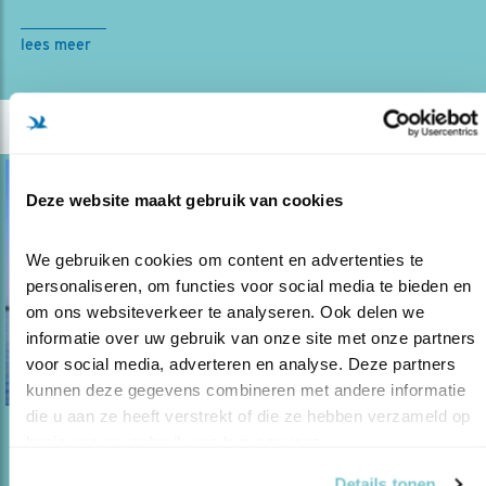
lees meer
Deze website maakt gebruik van cookies
We gebruiken cookies om content en advertenties te 
personaliseren, om functies voor social media te bieden en 
om ons websiteverkeer te analyseren. Ook delen we 
informatie over uw gebruik van onze site met onze partners 
voor social media, adverteren en analyse. Deze partners 
kunnen deze gegevens combineren met andere informatie 
die u aan ze heeft verstrekt of die ze hebben verzameld op 
basis van uw gebruik van hun services.
Opinie
GROENE ENERGIE NIET TEN KOSTE VAN
Details tonen