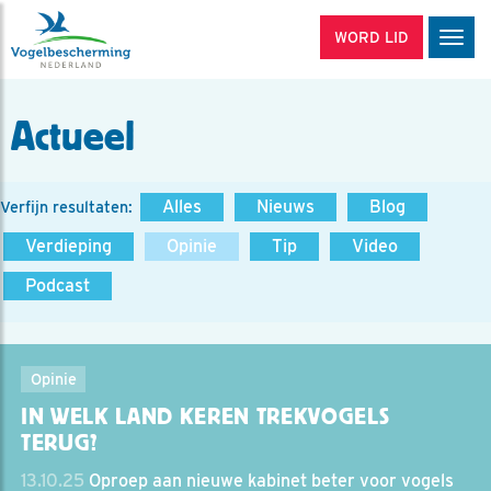
WORD LID
Men
Actueel
Alles
Nieuws
Blog
Verfijn resultaten:
Verdieping
Opinie
Tip
Video
Podcast
Opinie
IN WELK LAND KEREN TREKVOGELS
TERUG?
13.10.25
Oproep aan nieuwe kabinet beter voor vogels