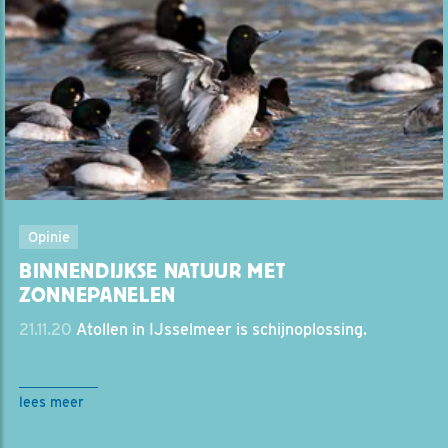
Opinie
BINNENDIJKSE NATUUR MET
ZONNEPANELEN
21.11.20
Atollen in IJsselmeer is schijnoplossing.
lees meer