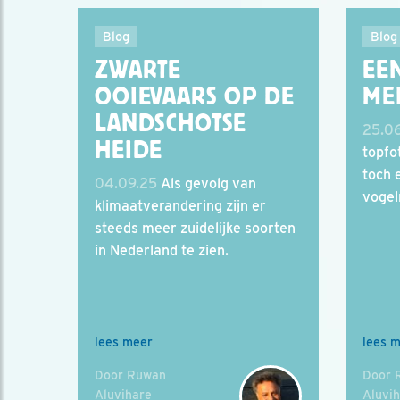
Blog
Blog
ZWARTE
EE
OOIEVAARS OP DE
ME
LANDSCHOTSE
25.0
HEIDE
topfo
toch 
04.09.25
Als gevolg van
vogel
klimaatverandering zijn er
steeds meer zuidelijke soorten
in Nederland te zien.
lees meer
lees 
Door Ruwan
Door 
Aluvihare
Aluvi