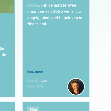
09.01.26
In de laatste twee
maanden van 2025 viel er op
vogelgebied veel te beleven in
Nederland.
jke
r de
lees meer
Door Ruwan
Aluvihare
Blog