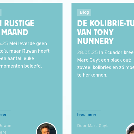
Blog
N RUSTIGE
DE KOLIBRIE-T
IMAAND
VAN TONY
NUNNERY
6.25
Mei leverde geen
to’s, maar Ruwan heeft
28.05.25
In Ecuador kree
een aantal leuke
Marc Guyt een black out:
momenten beleefd.
zoveel kolibries en zó moei
te herkennen.
meer
lees meer
Ruwan
Door Marc Guyt
hare