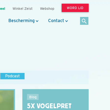
WORD LID
eel
Winkel Zeist
Webshop
Bescherming
Contact
Podcast
Blog
5X VOGELPRET