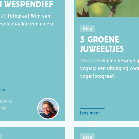
N WESPENDIEF
.26
Fotograaf Wim van
veld maakte een unieke
Blog
5 GROENE
JUWEELTJES
26.02.26
Kleine bewegeli
vogels: een uitdaging voo
vogelfotograaf.
meer
Nienke
ema
lees meer
Blog