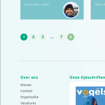
Door Marc Guyt
Door 
>
1
2
3
...
7
Over ons
Onze tijdschrifte
Nieuws
Contact
Organisatie
Vacatures