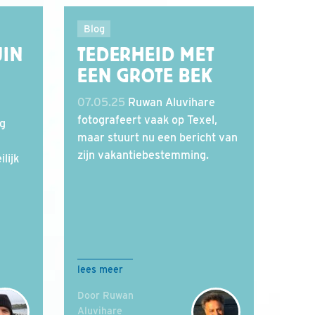
Blog
UIN
TEDERHEID MET
EEN GROTE BEK
07.05.25
Ruwan Aluvihare
fotografeert vaak op Texel,
g
maar stuurt nu een bericht van
zijn vakantiebestemming.
lijk
lees meer
Door Ruwan
Aluvihare