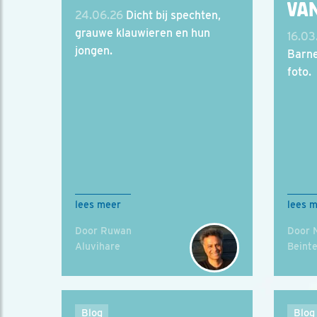
VA
24.06.26
Dicht bij spechten,
grauwe klauwieren en hun
16.03
jongen.
Barne
foto.
lees meer
lees 
Door Ruwan
Door 
Aluvihare
Beint
Blog
Blog