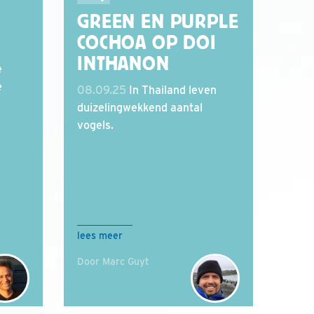
GREEN EN PURPLE
COCHOA OP DOI
INTHANON
e
e
08.09.25
In Thailand leven
duizelingwekkend aantal
vogels.
lees meer
Door Marc Guyt