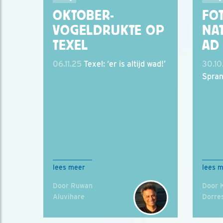
OKTOBER-
FO
VOGELDRUKTE OP
NA
TEXEL
AD 
06.11.25
Texel: ‘er is altijd wad!’
30.10
Spran
lees meer
lees 
Door Ruwan
Door 
Aluvihare
Dorres