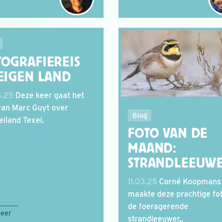
TOGRAFIEREIS
 EIGEN LAND
4.25
Deze keer gaat het
van Marc Guyt over
Blog
eiland Texel.
FOTO VAN DE
MAAND:
STRANDLEEUWE
11.03.25
Corné Koopmans
maakte deze prachtige fo
de foeragerende
meer
strandleeuwer..