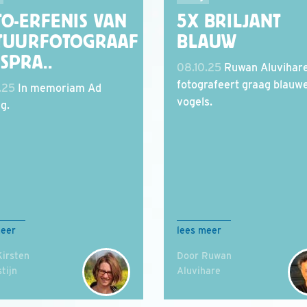
TO-ERFENIS VAN
5X BRILJANT
TUURFOTOGRAAF
BLAUW
SPRA..
08.10.25
Ruwan Aluvihar
fotografeert graag blauw
.25
In memoriam Ad
vogels.
g.
meer
lees meer
Kirsten
Door Ruwan
tijn
Aluvihare