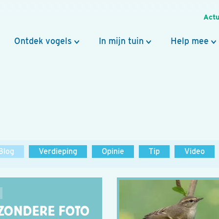
Actu
Ontdek vogels
In mijn tuin
Help mee
Blog
Verdieping
Opinie
Tip
Video
JZONDERE FOTO