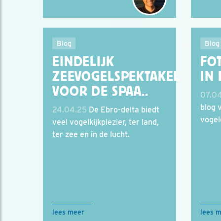
Blog
Blog
EINDELIJK
FO
ZEEVOGELSPEKTAKEL
IN
VOOR DE SPAA..
07.0
blog 
24.04.25
De Ebro-delta biedt
vogel
veel vogelkijkplezier, ter land,
ter zee en in de lucht.
lees meer
lees 