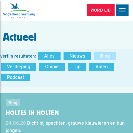
WORD LID
Men
Actueel
Alles
Nieuws
Blog
Verfijn resultaten:
Verdieping
Opinie
Tip
Video
Podcast
Blog
HOLTES IN HOLTEN
24.06.26
Dicht bij spechten, grauwe klauwieren en hun
jongen.