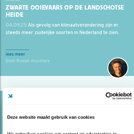
ZWARTE OOIEVAARS OP DE LANDSCHOTSE
HEIDE
04.09.25
Als gevolg van klimaatverandering zijn er
steeds meer zuidelijke soorten in Nederland te zien.
lees meer
Door Ruwan Aluvihare
Blog
EEN RUSTIGE MEIMAAND
Deze website maakt gebruik van cookies
25.06.25
Mei leverde geen topfoto’s, maar Ruwan
heeft toch een aantal leuke vogelmomenten beleefd.
We gebruiken cookies om content en advertenties te 