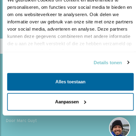
personaliseren, om functies voor social media te bieden en 
om ons websiteverkeer te analyseren. Ook delen we 
lees meer
informatie over uw gebruik van onze site met onze partners 
Door Ruwan Aluvihare
voor social media, adverteren en analyse. Deze partners 
kunnen deze gegevens combineren met andere informatie 
die u aan ze heeft verstrekt of die ze hebben verzameld op 
basis van uw gebruik van hun services.
Details tonen
Blog
DE KOLIBRIE-TUIN VAN TONY NUNNERY
Alles toestaan
28.05.25
In Ecuador kreeg Marc Guyt een black out:
zoveel kolibries en zó moeilijk te herkennen.
Aanpassen
lees meer
Door Marc Guyt