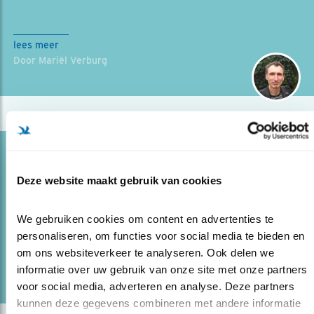
lees meer
Door Mariël Verburg
Blog
VOGELVRIENDELIJK GROENBEHEER
Deze website maakt gebruik van cookies
17.06.24
Arnhem geeft het goede groene voorbeeld.
We gebruiken cookies om content en advertenties te 
personaliseren, om functies voor social media te bieden en 
om ons websiteverkeer te analyseren. Ook delen we 
lees meer
Door Mariël Verburg
informatie over uw gebruik van onze site met onze partners 
voor social media, adverteren en analyse. Deze partners 
kunnen deze gegevens combineren met andere informatie 