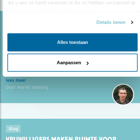
die u aan ze heeft verstrekt of die ze hebben verzameld op 
basis van uw gebruik van hun services.
Blog
Details tonen
NIEUWE SUBSIDIEREGELING: GOED VOOR
BOERE..
Alles toestaan
25.04.24
Goed nieuws: start nieuwe subsidie
extensivering landbouw.
Aanpassen
lees meer
Door Mariël Verburg
Blog
VRIJWILLIGERS MAKEN RUIMTE VOOR