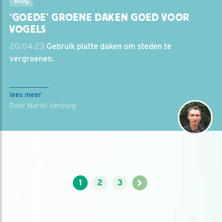
Blog
‘GOEDE’ GROENE DAKEN GOED VOOR
VOGELS
20.04.23
Gebruik platte daken om steden te
vergroenen.
lees meer
Door Mariël Verburg
>
1
2
3