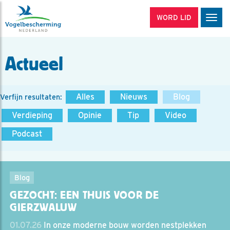
WORD LID
Men
Actueel
Alles
Nieuws
Blog
Verfijn resultaten:
Verdieping
Opinie
Tip
Video
Podcast
Blog
GEZOCHT: EEN THUIS VOOR DE
GIERZWALUW
01.07.26
In onze moderne bouw worden nestplekken