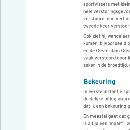
sportvissers met klei
heel verstoringsgevoel
verstoord, dan verhuis
tweede keer verstoord
Ook ziet hij wandelaa
komen, bijvoorbeeld o
en de Oesterdam Ooste
vaak verstoord door k
zeker in de broedtijd
Bekeuring
In eerste instantie sp
duidelijke uitleg waa
dat ik een bekeuring g
En meestal gaat dat g
is altijd een ‘maar’”,