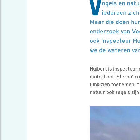
V
ogels en nat
iedereen zich
Maar die doen hun
onderzoek van Vo
ook inspecteur Hu
we de wateren van
Huibert is inspecteur
motorboot ‘Sterna’ co
flink zien toenemen: “
natuur ook regels zij