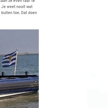
taan ze even raar te
. Je weet nooit wat
buiten toe. Dat doen