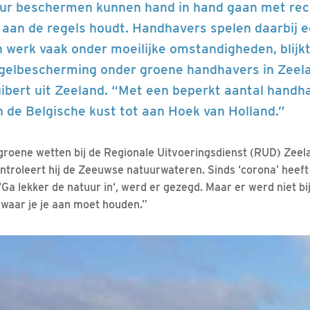
uur beschermen kunnen hand in hand gaan met recr
 aan de regels houdt. Handhavers spelen daarbij ee
 werk vaak onder moeilijke omstandigheden, blijkt
gelbescherming onder groene handhavers in Zeela
ibert uit Zeeland. “Met een beperkt aantal handh
 de Belgische kust tot aan Hoek van Holland.”
 groene wetten bij de Regionale Uitvoeringsdienst (RUD) Zeela
ntroleert hij de Zeeuwse natuurwateren. Sinds ‘corona’ heeft 
‘Ga lekker de natuur in‘, werd er gezegd. Maar er werd niet bi
n waar je je aan moet houden.”