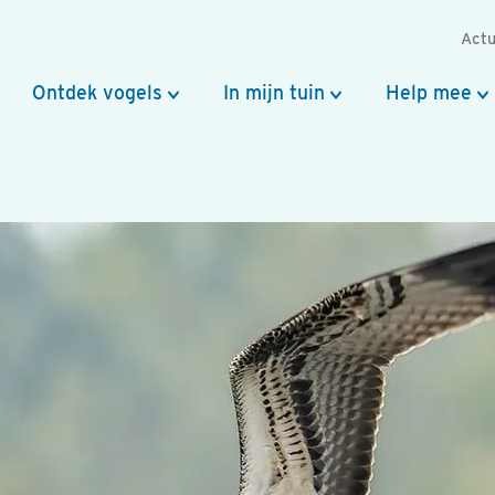
Actu
Ontdek vogels
In mijn tuin
Help mee