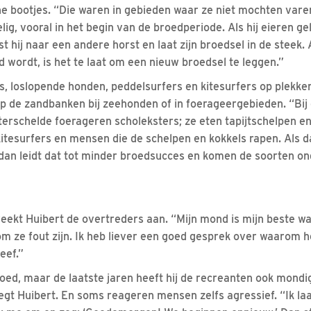
ne bootjes. “Die waren in gebieden waar ze niet mochten vare
ig, vooral in het begin van de broedperiode. Als hij eieren g
t hij naar een andere horst en laat zijn broedsel in de steek. 
 wordt, is het te laat om een nieuw broedsel te leggen.”
rs, loslopende honden, peddelsurfers en kitesurfers op plekk
p de zandbanken bij zeehonden of in foerageergebieden. “Bi
rschelde foerageren scholeksters; ze eten tapijtschelpen e
itesurfers en mensen die de schelpen en kokkels rapen. Als d
, dan leidt dat tot minder broedsucces en komen de soorten on
reekt Huibert de overtreders aan. “Mijn mond is mijn beste wap
rom ze fout zijn. Ik heb liever een goed gesprek over waarom h
eef.”
oed, maar de laatste jaren heeft hij de recreanten ook mondi
 zegt Huibert. En soms reageren mensen zelfs agressief. “Ik l