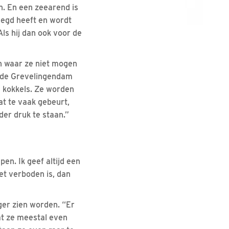
n. En een zeearend is
elegd heeft en wordt
Als hij dan ook voor de
en waar ze niet mogen
j de Grevelingendam
n kokkels. Ze worden
at te vaak gebeurt,
der druk te staan.”
en. Ik geef altijd een
et verboden is, dan
ger zien worden. “Er
aat ze meestal even