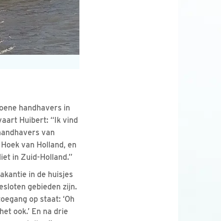
roene handhavers in
vaart Huibert: “Ik vind
 handhavers van
 Hoek van Holland, en
iet in Zuid-Holland.”
kantie in de huisjes
esloten gebieden zijn.
toegang op staat: ‘Oh
het ook.’ En na drie