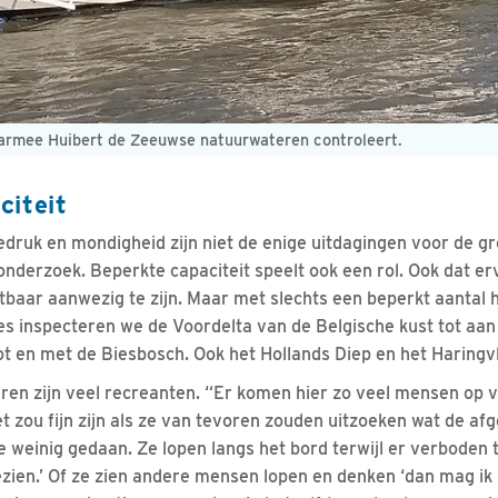
aarmee Huibert de Zeeuwse natuurwateren controleert.
citeit
ruk en mondigheid zijn niet de enige uitdagingen voor de g
t onderzoek. Beperkte capaciteit speelt ook een rol. Ook dat er
htbaar aanwezig te zijn. Maar met slechts een beperkt aantal
ies inspecteren we de Voordelta van de Belgische kust tot aan
ot en met de Biesbosch. Ook het Hollands Diep en het Haringvl
ren zijn veel recreanten. “Er komen hier zo veel mensen op va
 zou fijn zijn als ze van tevoren zouden uitzoeken wat de afg
e weinig gedaan. Ze lopen langs het bord terwijl er verboden 
ezien.’ Of ze zien andere mensen lopen en denken ‘dan mag ik 