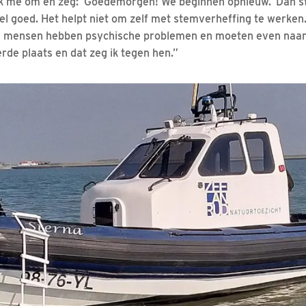
ik me om en zeg: ‘Goedemorgen! We beginnen opnieuw.’ Dan s
eel goed. Het helpt niet om zelf met stemverheffing te werken
e mensen hebben psychische problemen en moeten even naar 
rde plaats en dat zeg ik tegen hen.”