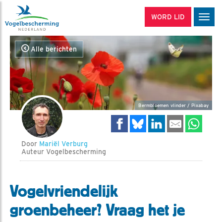
WORD LID
Men
Alle berichten
Bermbloemen vlinder / Pixabay
Door
Mariël Verburg
Auteur Vogelbescherming
Vogelvriendelijk
groenbeheer? Vraag het je