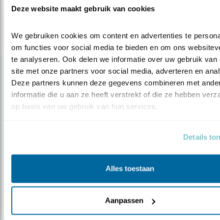
Deze website maakt gebruik van cookies
Deel dit bericht
We gebruiken cookies om content en advertenties te personal
om functies voor social media te bieden en om ons websiteve
te analyseren. Ook delen we informatie over uw gebruik van 
site met onze partners voor social media, adverteren en anal
Gerelateerde items
Deze partners kunnen deze gegevens combineren met ander
informatie die u aan ze heeft verstrekt of die ze hebben verz
Blog
op basis van uw gebruik van hun services.
‘GOEDE’ GROENE DAKEN GOED VOOR
VOGELS
Details to
Door Mariël Verburg
Alles toestaan
Aanpassen