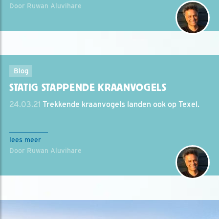
Door Ruwan Aluvihare
Blog
STATIG STAPPENDE KRAANVOGELS
24.03.21
Trekkende kraanvogels landen ook op Texel.
lees meer
Door Ruwan Aluvihare