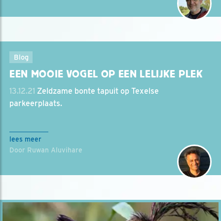
Blog
EEN MOOIE VOGEL OP EEN LELIJKE PLEK
13.12.21
Zeldzame bonte tapuit op Texelse
parkeerplaats.
lees meer
Door Ruwan Aluvihare