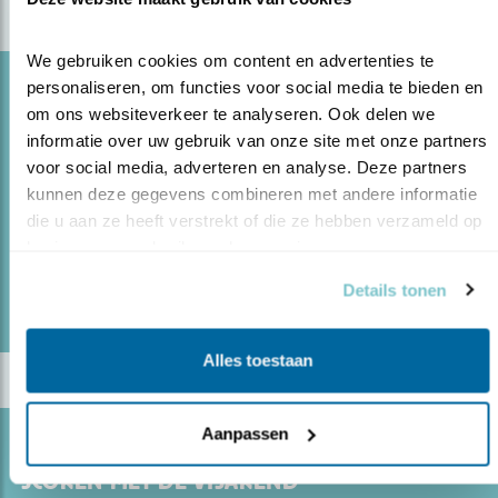
We gebruiken cookies om content en advertenties te 
personaliseren, om functies voor social media te bieden en 
Blog
om ons websiteverkeer te analyseren. Ook delen we 
ONTMOETING MET EEN ARGUSFAZANT
informatie over uw gebruik van onze site met onze partners 
29.06.21
Jan van der Greef maakte prachtige beelden
voor social media, adverteren en analyse. Deze partners 
van deze fazant.
kunnen deze gegevens combineren met andere informatie 
die u aan ze heeft verstrekt of die ze hebben verzameld op 
basis van uw gebruik van hun services.
lees meer
Details tonen
Door Hans Peeters
Alles toestaan
Aanpassen
Blog
SCOREN MET DE VISAREND