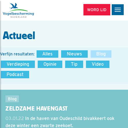
WORD LID
Men
Actueel
Alles
Nieuws
Blog
Verfijn resultaten:
Verdieping
Opinie
Tip
Video
Podcast
Blog
ZELDZAME HAVENGAST
03.01.22
In de haven van Oudeschild bivakkeert ook
deze winter een zwarte zeekoet.