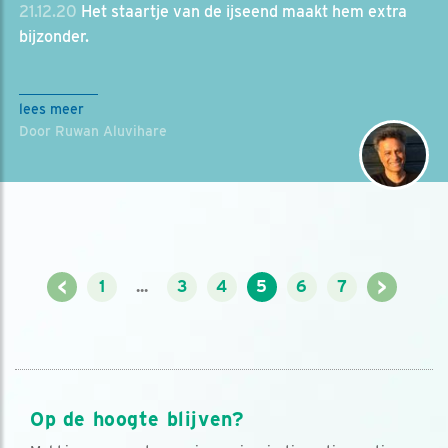
21.12.20
Het staartje van de ijseend maakt hem extra
bijzonder.
lees meer
Door Ruwan Aluvihare
<
>
1
...
3
4
5
6
7
Op de hoogte blijven?