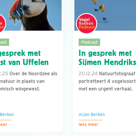
ast
Podcast
gesprek met
In gesprek met
st van Uffelen
Sijmen Hendrik
2.25
Over de Noordzee als
20.12.24
Natuurfotograaf
 natuur in plaats van
portretteert 4 vogelsoor
omisch wingewest.
met een urgent verhaal.
 Berben
Arjan Berben
meer
lees meer