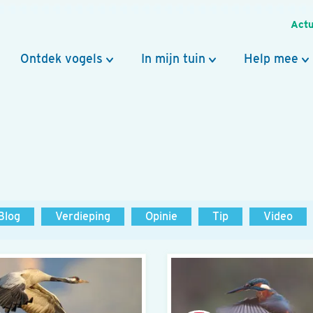
Actu
Ontdek vogels
In mijn tuin
Help mee
Blog
Verdieping
Opinie
Tip
Video