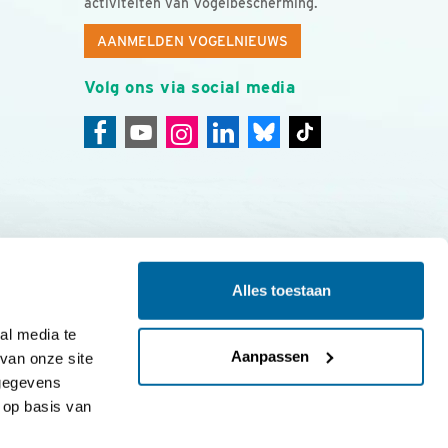
activiteiten van Vogelbescherming.
AANMELDEN VOGELNIEUWS
Volg ons via social media
Alles toestaan
ing
Colofon
l media te 
Aanpassen
an onze site 
gegevens 
op basis van 