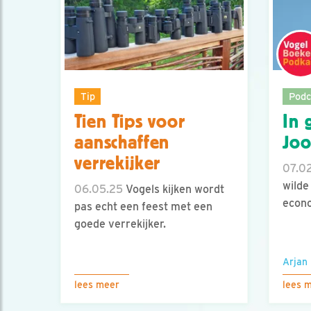
Tip
Podc
Tien Tips voor
In 
aanschaffen
Joo
verrekijker
07.0
wilde
06.05.25
Vogels kijken wordt
econ
pas echt een feest met een
goede verrekijker.
Arjan
lees meer
lees 