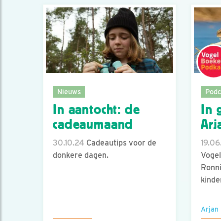
Nieuws
Podc
In aantocht: de
In 
cadeaumaand
Arj
30.10.24
Cadeautips voor de
19.06
donkere dagen.
Voge
Ronni
kinde
Arjan