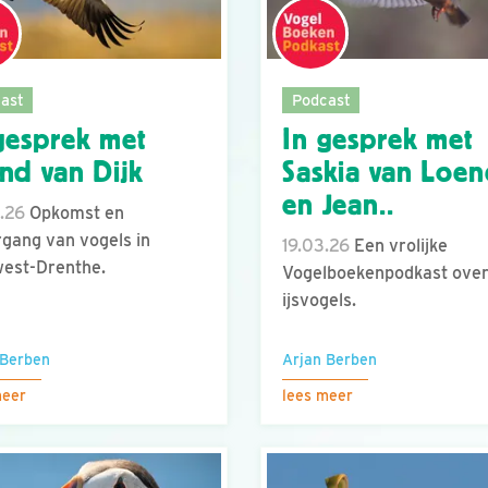
ast
Podcast
gesprek met
In gesprek met
nd van Dijk
Saskia van Loe
en Jean..
.26
Opkomst en
gang van vogels in
19.03.26
Een vrolijke
est-Drenthe.
Vogelboekenpodkast ove
ijsvogels.
 Berben
Arjan Berben
meer
lees meer