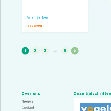
Arjan Berben
lees meer
>
1
2
3
...
5
Over ons
Onze tijdschrifte
Nieuws
Contact