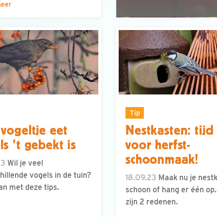
meer
Tip
 vogeltje eet
Nestkasten: tijd
ls 't gebekt is
voor herfst-
schoonmaak!
23
Wil je veel
hillende vogels in de tuin?
18.09.23
Maak nu je nest
an met deze tips.
schoon of hang er één op.
zijn 2 redenen.