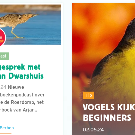
ast
gesprek met
an Dwarshuis
.24
Nieuwe
lboekenpodcast over
Tip
e de Roerdomp, het
VOGELS KIJK
rboek van Arjan..
BEGINNERS
 Berben
02.05.24