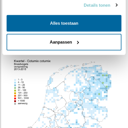
2020)
Details tonen
Geschat maximum
1-10 (2012/13-2014/15)
aantal overwinteraars
Alles toestaan
Doortrekkers
Broedvogel -
wegtrekkend
Aanpassen
Bron:
sovon.nl