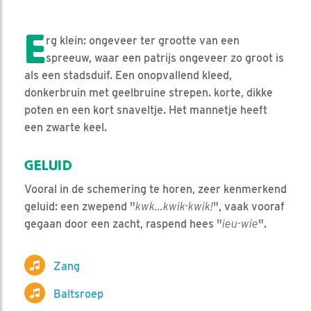
E
rg klein: ongeveer ter grootte van een
spreeuw, waar een patrijs ongeveer zo groot is
als een stadsduif. Een onopvallend kleed,
donkerbruin met geelbruine strepen. korte, dikke
poten en een kort snaveltje. Het mannetje heeft
een zwarte keel.
GELUID
Vooral in de schemering te horen, zeer kenmerkend
geluid: een zwepend "
kwk…kwik-kwik!
", vaak vooraf
gegaan door een zacht, raspend hees "
ieu-wie
".
Zang
Baltsroep