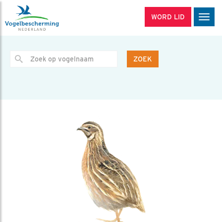
WORD LID
Men
ZOEK