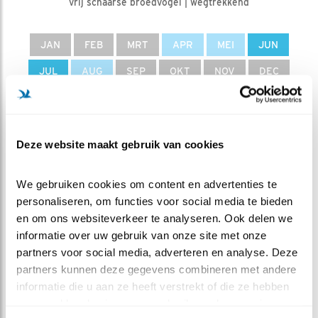
vrij schaarse broedvogel | wegtrekkend
JAN
FEB
MRT
APR
MEI
JUN
JUL
AUG
SEP
OKT
NOV
DEC
I
n Nederland vertoont de soort een fluctuerende
Deze website maakt gebruik van cookies
trend, waarschijnlijk door weersomstandigheden.
Als het regent tijdens de trek komen ze richting
Nederland. Het gaat met deze soort beduidend
We gebruiken cookies om content en advertenties te 
beter dan met de patrijs. In Centraal- en Oost-
personaliseren, om functies voor social media te bieden 
Europa afnemend door de intensivering van de
en om ons websiteverkeer te analyseren. Ook delen we 
landbouw en de jacht.
informatie over uw gebruik van onze site met onze 
partners voor social media, adverteren en analyse. Deze 
partners kunnen deze gegevens combineren met andere 
AANTALLEN IN NEDERLAND
informatie die u aan ze heeft verstrekt of die ze hebben 
Aantal broedparen
1500-3500 (2018-
verzameld op basis van uw gebruik van hun services.