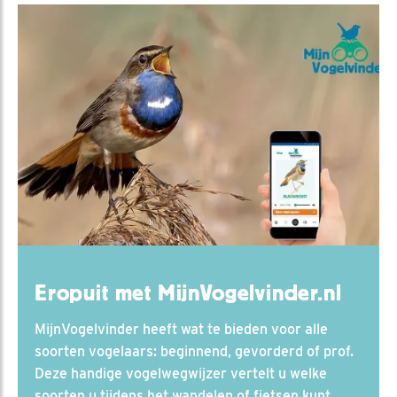
Eropuit met MijnVogelvinder.nl
MijnVogelvinder heeft wat te bieden voor alle
soorten vogelaars: beginnend, gevorderd of prof.
Deze handige vogelwegwijzer vertelt u welke
soorten u tijdens het wandelen of fietsen kunt