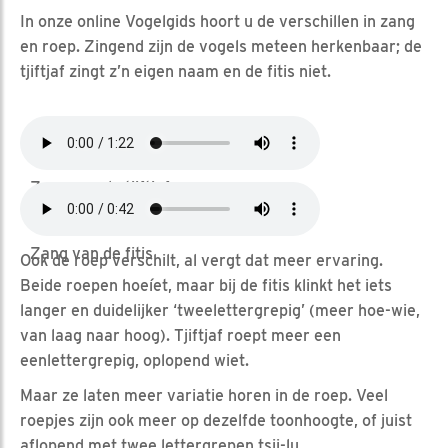
In onze online Vogelgids hoort u de verschillen in zang
en roep. Zingend zijn de vogels meteen herkenbaar; de
tjiftjaf zingt z’n eigen naam en de fitis niet.
Zang van de tjiftjaf
Zang van de fitis
Ook de roep verschilt, al vergt dat meer ervaring.
Beide roepen hoeíet, maar bij de fitis klinkt het iets
langer en duidelijker ‘tweelettergrepig’ (meer hoe-wie,
van laag naar hoog). Tjiftjaf roept meer een
eenlettergrepig, oplopend wiet.
Maar ze laten meer variatie horen in de roep. Veel
roepjes zijn ook meer op dezelfde toonhoogte, of juist
aflopend met twee lettergrepen tsji-lu.