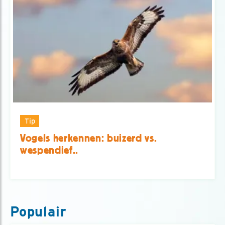
Tip
Vogels herkennen: buizerd vs.
wespendief..
Populair