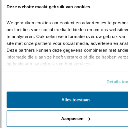
Deze website maakt gebruik van cookies
Meer over
gertottens
invasie
jaarrondtelling
zwartemees
We gebruiken cookies om content en advertenties te personal
pestvogel
winter
staartmees
om functies voor social media te bieden en om ons websiteve
te analyseren. Ook delen we informatie over uw gebruik van 
Deel dit bericht
site met onze partners voor social media, adverteren en anal
Deze partners kunnen deze gegevens combineren met ander
informatie die u aan ze heeft verstrekt of die ze hebben verz
op basis van uw gebruik van hun services.
Gerelateerde items
Details to
Alles toestaan
Aanpassen