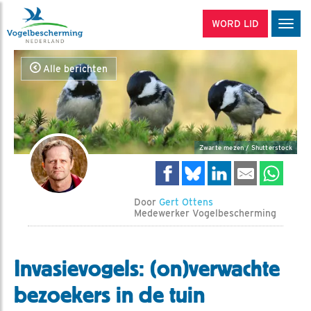
WORD LID
Men
Alle berichten
Zwarte mezen / Shutterstock
Door
Gert Ottens
Medewerker Vogelbescherming
Invasievogels: (on)verwachte
bezoekers in de tuin