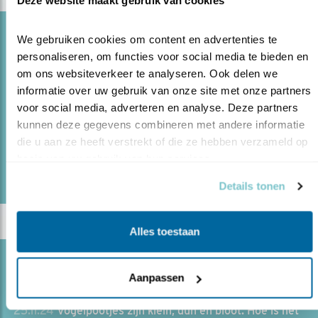
Blog
We gebruiken cookies om content en advertenties te 
HOE OVERLEVEN VOGELS WINTERS WEER?
personaliseren, om functies voor social media te bieden en 
om ons websiteverkeer te analyseren. Ook delen we 
02.01.25
Hoe wapenen vogels zich tegen winterse
informatie over uw gebruik van onze site met onze partners 
omstandigheden en wat kan jij doen om te helpen?
voor social media, adverteren en analyse. Deze partners 
kunnen deze gegevens combineren met andere informatie 
die u aan ze heeft verstrekt of die ze hebben verzameld op 
lees meer
basis van uw gebruik van hun services.
Door Paula Huigen
Details tonen
Alles toestaan
Blog
Aanpassen
WAAROM BEVRIEZEN VOGELPOTEN NIET?
25.11.24
Vogelpootjes zijn klein, dun en bloot. Hoe is het