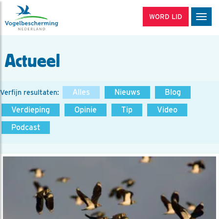
WORD LID
Men
Actueel
Alles
Nieuws
Blog
Verfijn resultaten:
Verdieping
Opinie
Tip
Video
Podcast