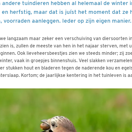
n andere tuindieren hebben al helemaal de winter i
 en herfstig, maar dat is juíst het moment dat ze 
 voorraden aanleggen. Ieder op zijn eigen manier.
 we langzaam maar zeker een verschuiving van diersoorten in
zien is, zullen de meeste van hen in het najaar sterven, met 
ginnen. Ook lieveheersbeestjes zien we steeds minder; zij zoe
nter, vaak in groepjes binnenshuis. Veel slakken verzamelen
der stukken hout en bladeren tegen de naderende kou en egels 
erslaap. Kortom; de jaarlijkse kentering in het tuinleven is 