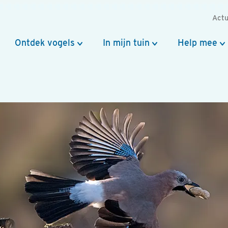
Actu
Ontdek vogels
In mijn tuin
Help mee