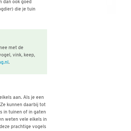
om dan ook goed
dier) die je tuin
 mee met de
ogel, vink, keep,
ng.nl
.
ikels aan. Als je een
 Ze kunnen daarbij tot
 in tuinen of in gaten
n weten vele eikels in
n deze prachtige vogels