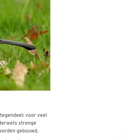
ntegendeel: voor veel
uderwets strenge
 worden gebouwd.