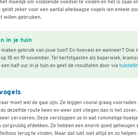
et moeilijk om voldoende voedsel te vinden en het is zaak 
t geldt zeker voor een aantal alledaagse vogels (en enkele zoog
t willen gebruiken.
n in je tuin
 maken gebruik van jouw tuin? En hoeveel en wanneer? Doe
 op 18 en 19 november. Tel herfstgasten als koperwiek, kramsv
een half uur in je tuin en geef de resultaten door via
tuintelli
vogels
ar moet wel de gaai zijn. Ze leggen vooral graag voorraden e
eds dezelfde route heen en weer ziet vliegen dan is het zover.
n keer vervoeren. Deze verstoppen ze in wat rommelige hoekjes
an zorgvuldig afdekken. Ze hebben een enorm goed geheugen e
feilloos terug te vinden. Maar dat lukt niet altijd en zo helpe