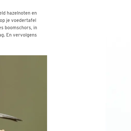
eld hazelnoten en
op je voedertafel
jes boomschors, in
ag. En vervolgens