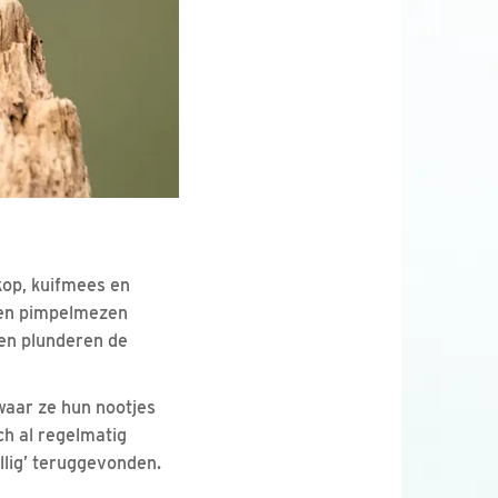
kop, kuifmees en
 en pimpelmezen
 en plunderen de
waar ze hun nootjes
h al regelmatig
llig’ teruggevonden.