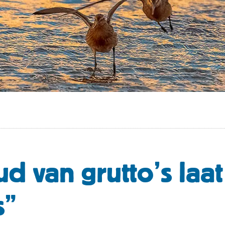
d van grutto’s laa
s”