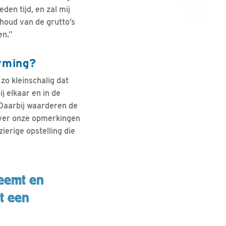
den tijd, en zal mij
houd van de grutto’s
en.”
rming?
zo kleinschalig dat
j elkaar en in de
 Daarbij waarderen de
over onze opmerkingen
ierige opstelling die
neemt en
pt een