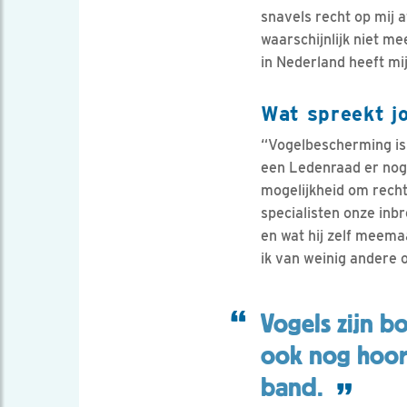
snavels recht op mij af
waarschijnlijk niet m
in Nederland heeft mij
Wat spreekt j
“Vogelbescherming is 
een Ledenraad er nog t
mogelijkheid om recht
specialisten onze in
en wat hij zelf meemaa
ik van weinig andere 
Vogels zijn b
ook nog hoort,
band.