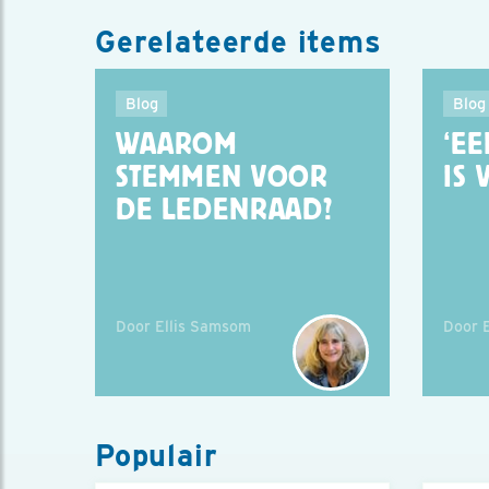
Gerelateerde items
Blog
Blog
WAAROM
‘E
STEMMEN VOOR
IS 
DE LEDENRAAD?
Door Ellis Samsom
Door 
Populair