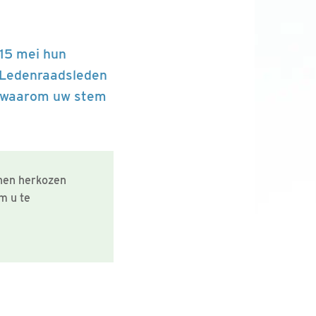
 15 mei hun
 Ledenraadsleden
n waarom uw stem
nnen herkozen
m u te