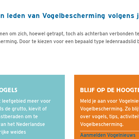
 leden van Vogelbescherming volgens 
n om zich, hoewel getrapt, toch als achterban verbonden te
erming. Door te kiezen voor een bepaald type ledenraadslid 
OGELS
BLIJF OP DE HOOGT
kt leefgebied meer voor
Meld je aan voor Vogelnie
 de grutto, kievit of
Vogelbescherming. Zo blij
vastberaden om te
over vogels, tips, activite
 van het Nederlandse
Vogelbescherming.
rijke weides
Aanmelden Vogelnieuws