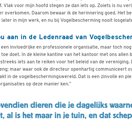
. Vlak voor mijn hoofd stegen ze dan iets op. Zoiets is nu verle
eer overkomen. Daarom bewaar ik de herinnering goed. Het be
 later in mijn werk, en nu bij Vogelbescherming nooit losgelat
ou aan in de Ledenraad van Vogelbesche
een invloedrijke en professionele organisatie, maar toch nog 
oe doet. In de kleine kantine van het kantoor met ons allen bi
streeks iets aan te reiken voor het beleid van de vereniging.
breng; maar waar ook de directeur openhartig communiceert 
kt in de vogelbeschermingswereld. Dat is een zinvolle en plez
organisaties op deze manier ken.”
ovendien dieren die je dagelijks waar
 al is het maar in je tuin, en dat sche