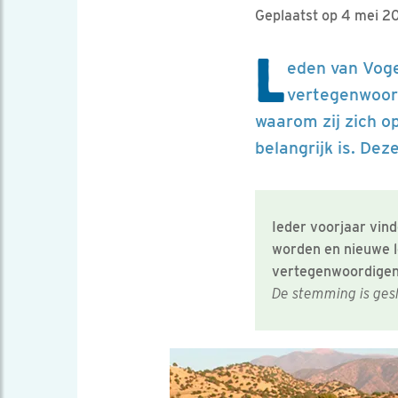
Geplaatst op 4 mei 2
L
eden van Voge
vertegenwoord
waarom zij zich 
belangrijk is. De
Ieder voorjaar vin
worden en nieuwe 
vertegenwoordigen
De stemming is ges