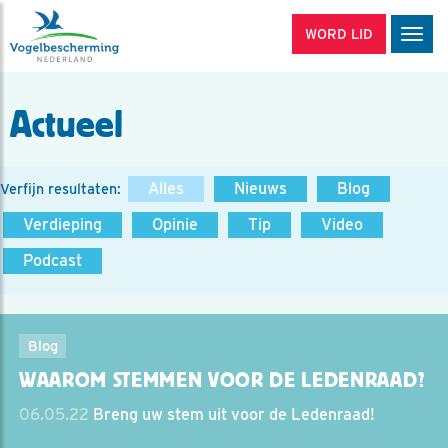
WORD LID
Men
Actueel
Alles
Nieuws
Blog
Verfijn resultaten:
Verdieping
Opinie
Tip
Video
Podcast
Blog
WAAROM STEMMEN VOOR DE LEDENRAAD?
06.05.22
Breng uw stem uit voor de Ledenraad!