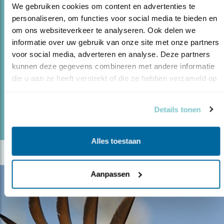
We gebruiken cookies om content en advertenties te 
Blog
personaliseren, om functies voor social media te bieden en 
GEZOCHT: KANDIDATEN VOOR DE
om ons websiteverkeer te analyseren. Ook delen we 
LEDENRAAD
informatie over uw gebruik van onze site met onze partners 
voor social media, adverteren en analyse. Deze partners 
13.01.21
Wie Vogelbescherming een warm hart
kunnen deze gegevens combineren met andere informatie 
toedraagt zou dit een keer moeten doen
die u aan ze heeft verstrekt of die ze hebben verzameld op 
basis van uw gebruik van hun services.
lees meer
Details tonen
Door Ellis Samsom
Alles toestaan
Aanpassen