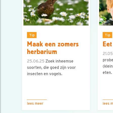
Tip
Tip
Maak een zomers
Eet
herbarium
21.05
prob
25.06.25
Zoek inheemse
(klei
soorten, die goed zijn voor
eten.
insecten en vogels.
lees meer
lees 