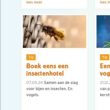
lees meer
lees 
Tip
Tip
Boek eens een
Een
insectenhotel
vog
07.05.24
Samen aan de slag
21.12
voor bijen en insecten. En
van p
vogels.
kerst