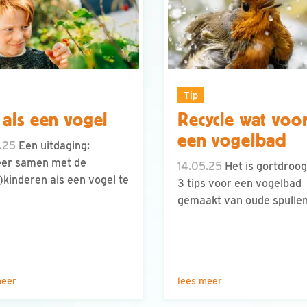
Tip
 als een vogel
Recycle wat voo
een vogelbad
.25
Een uitdaging:
eer samen met de
14.05.25
Het is gortdroog
n)kinderen als een vogel te
3 tips voor een vogelbad
gemaakt van oude spullen
meer
lees meer