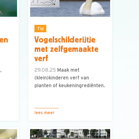
Tip
en
Vogelschilderijtje
met zelfgemaakte
verf
,
29.08.25
Maak met
(klein)kinderen verf van
planten of keukeningrediënten.
lees meer