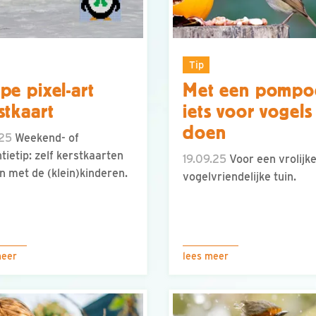
Tip
pe pixel-art
Met een pompo
stkaart
iets voor vogels
doen
.25
Weekend- of
tietip: zelf kerstkaarten
19.09.25
Voor een vrolijke
 met de (klein)kinderen.
vogelvriendelijke tuin.
meer
lees meer