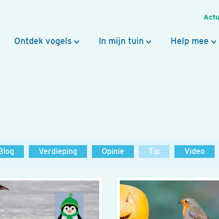
Actu
Ontdek vogels
In mijn tuin
Help mee
Blog
Verdieping
Opinie
Tip
Video