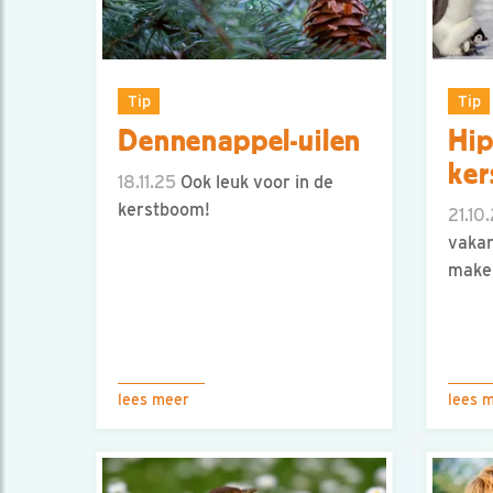
Tip
Tip
Dennenappel-uilen
Hip
ker
18.11.25
Ook leuk voor in de
kerstboom!
21.10
vakan
maken
lees meer
lees 