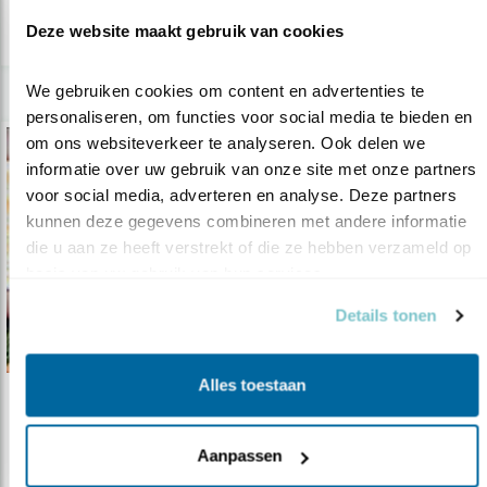
lees meer
Deze website maakt gebruik van cookies
We gebruiken cookies om content en advertenties te 
personaliseren, om functies voor social media te bieden en 
om ons websiteverkeer te analyseren. Ook delen we 
informatie over uw gebruik van onze site met onze partners 
voor social media, adverteren en analyse. Deze partners 
kunnen deze gegevens combineren met andere informatie 
die u aan ze heeft verstrekt of die ze hebben verzameld op 
basis van uw gebruik van hun services.
Details tonen
Alles toestaan
Tip
Zomerkamp in de natuur
Aanpassen