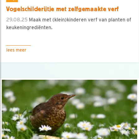
Vogelschilderijtje met zelfgemaakte verf
29.08.25
Maak met (klein)kinderen verf van planten of
keukeningrediënten.
lees meer