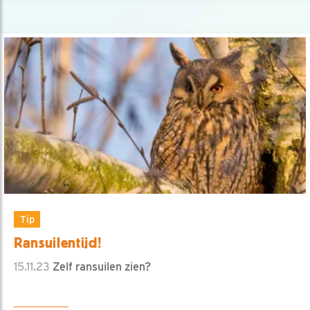
Tip
Ransuilentijd!
15.11.23
Zelf ransuilen zien?