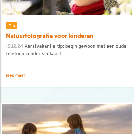
Tip
Natuurfotografie voor kinderen
18.12.24
Kerstvakantie-tip: begin gewoon met een oude
telefoon zonder simkaart.
lees meer