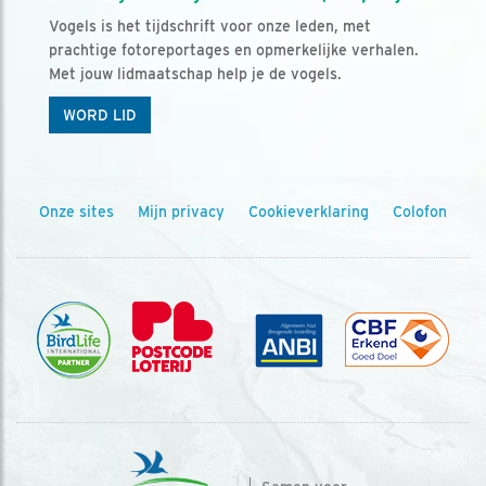
Vogels is het tijdschrift voor onze leden, met
prachtige fotoreportages en opmerkelijke verhalen.
Met jouw lidmaatschap help je de vogels.
WORD LID
Onze sites
Mijn privacy
Cookieverklaring
Colofon