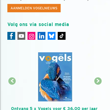
AANMELDEN VOGELNIEUWS
Volg ons via social media
Ontvang 5 x Vogels voor € 36,00 per jaar