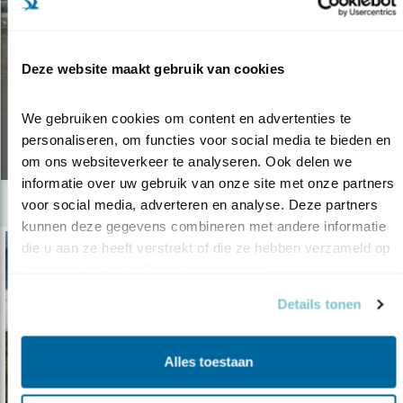
Tip
12 PLEKKEN OM
Deze website maakt gebruik van cookies
HUISZWALUWEN TE KIJKEN
We gebruiken cookies om content en advertenties te 
personaliseren, om functies voor social media te bieden en 
07.05.18
om ons websiteverkeer te analyseren. Ook delen we 
informatie over uw gebruik van onze site met onze partners 
voor social media, adverteren en analyse. Deze partners 
kunnen deze gegevens combineren met andere informatie 
die u aan ze heeft verstrekt of die ze hebben verzameld op 
basis van uw gebruik van hun services.
Details tonen
Alles toestaan