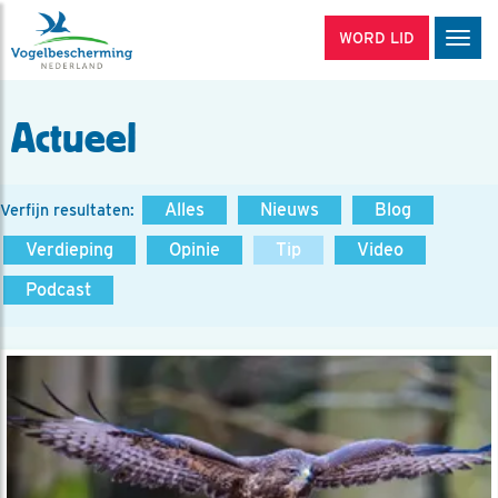
WORD LID
Men
Actueel
Alles
Nieuws
Blog
Verfijn resultaten:
Verdieping
Opinie
Tip
Video
Podcast