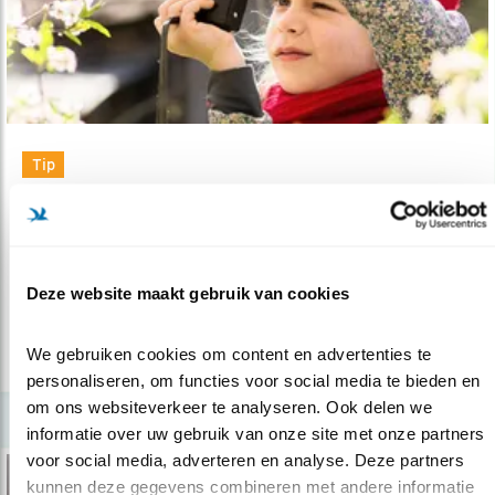
Tip
Natuurfotografie voor kinderen
18.12.24
Kerstvakantie-tip: begin gewoon met een oude
telefoon zonder simkaart.
Deze website maakt gebruik van cookies
lees meer
We gebruiken cookies om content en advertenties te 
personaliseren, om functies voor social media te bieden en 
om ons websiteverkeer te analyseren. Ook delen we 
informatie over uw gebruik van onze site met onze partners 
voor social media, adverteren en analyse. Deze partners 
kunnen deze gegevens combineren met andere informatie 