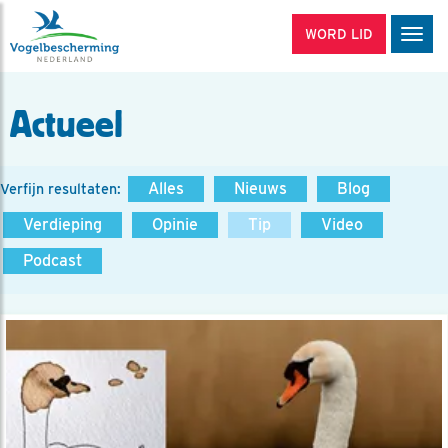
WORD LID
Men
Actueel
Alles
Nieuws
Blog
Verfijn resultaten:
Verdieping
Opinie
Tip
Video
Podcast