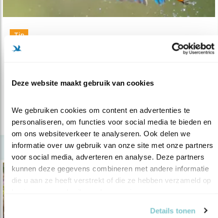
Tip
Stadsnatuur is ook natuur
01.11.19
Martin Melchers schreef met Merel Westrik een
boek over stadsnatuur.
Deze website maakt gebruik van cookies
We gebruiken cookies om content en advertenties te 
lees meer
personaliseren, om functies voor social media te bieden en 
om ons websiteverkeer te analyseren. Ook delen we 
informatie over uw gebruik van onze site met onze partners 
voor social media, adverteren en analyse. Deze partners 
kunnen deze gegevens combineren met andere informatie 
die u aan ze heeft verstrekt of die ze hebben verzameld op 
basis van uw gebruik van hun services.
Details tonen