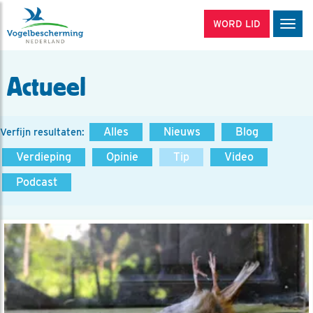
WORD LID
Men
Actueel
Alles
Nieuws
Blog
Verfijn resultaten:
Verdieping
Opinie
Tip
Video
Podcast