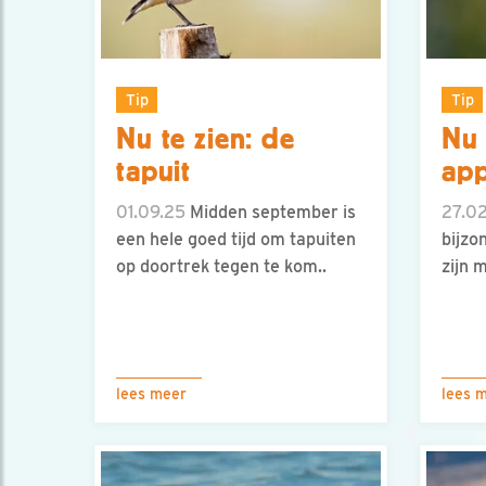
Tip
Tip
Nu te zien: de
Nu 
tapuit
app
01.09.25
Midden september is
27.0
een hele goed tijd om tapuiten
bijzo
op doortrek tegen te kom..
zijn 
lees meer
lees 