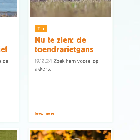
Tip
Nu te zien: de
ief
toendrarietgans
s de
19.12.24
Zoek hem vooral op
akkers.
lees meer