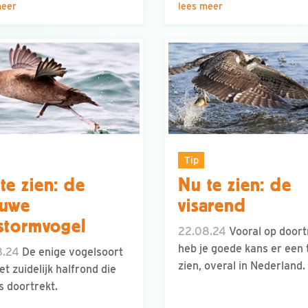
meer
lees meer
Tip
te zien: de
Nu te zien: de
auwe
visarend
lstormvogel
22.08.24
Vooral op doort
heb je goede kans er een 
8.24
De enige vogelsoort
zien, overal in Nederland.
et zuidelijk halfrond die
ns doortrekt.