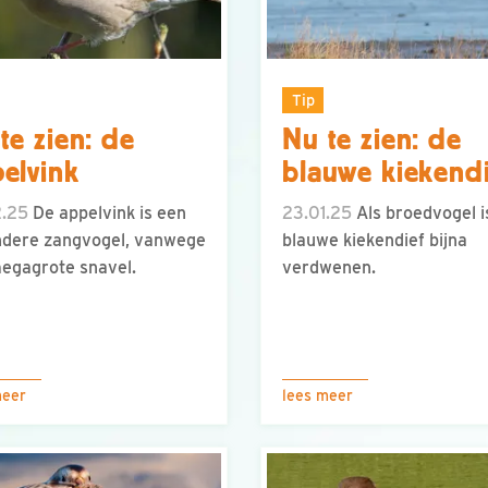
Tip
te zien: de
Nu te zien: de
elvink
blauwe kiekend
2.25
De appelvink is een
23.01.25
Als broedvogel i
ndere zangvogel, vanwege
blauwe kiekendief bijna
megagrote snavel.
verdwenen.
meer
lees meer