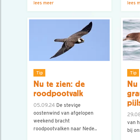
lees meer
lees 
Tip
Tip
Nu te zien: de
Nu 
roodpootvalk
gr
pij
05.09.24
De stevige
oostenwind van afgelopen
29.0
weekend bracht
van h
roodpootvalken naar Nede..
bij o