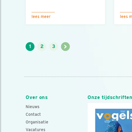
lees meer
lees 
>
1
2
3
Over ons
Onze tijdschrifte
Nieuws
Contact
Organisatie
Vacatures