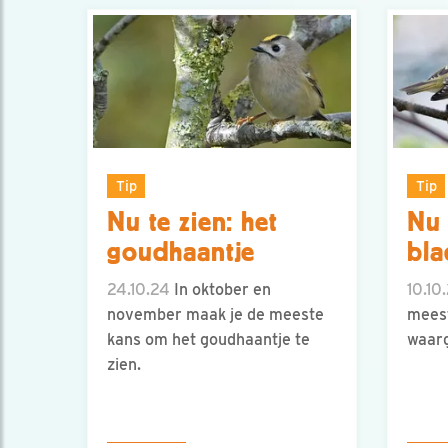
Tip
Tip
Nu te zien: het
Nu 
goudhaantje
bla
24.10.24
In oktober en
10.10
november maak je de meeste
meest
kans om het goudhaantje te
waar
zien.