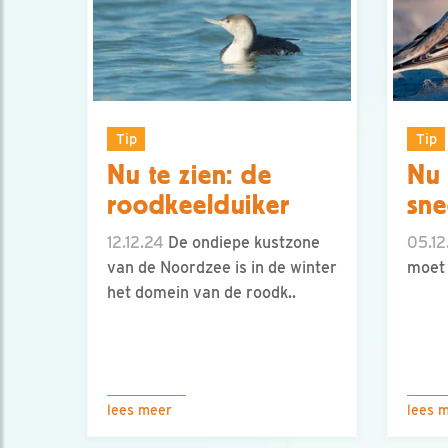
Tip
Tip
Nu te zien: de
Nu 
roodkeelduiker
sn
12.12.24
De ondiepe kustzone
05.12
van de Noordzee is in de winter
moet 
het domein van de roodk..
lees meer
lees 