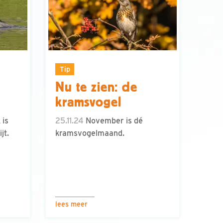
Tip
Nu te zien: de
kramsvogel
 is
25.11.24
November is dé
jt.
kramsvogelmaand.
lees meer