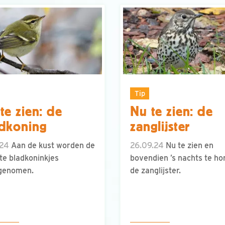
Tip
te zien: de
Nu te zien: de
dkoning
zanglijster
.24
Aan de kust worden de
26.09.24
Nu te zien en
e bladkoninkjes
bovendien ’s nachts te ho
genomen.
de zanglijster.