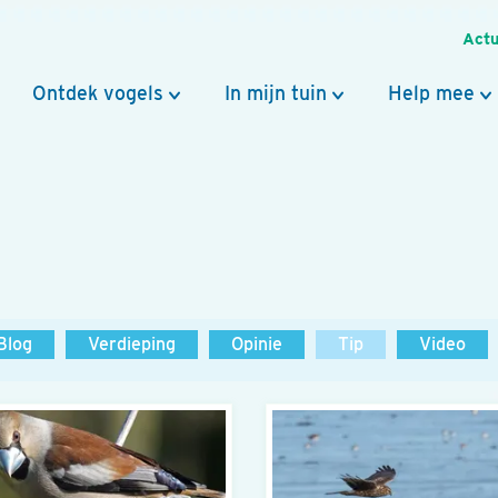
Actu
Ontdek vogels
In mijn tuin
Help mee
Blog
Verdieping
Opinie
Tip
Video