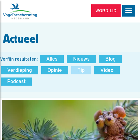
WORD LID
Men
Actueel
Alles
Nieuws
Blog
Verfijn resultaten:
Verdieping
Opinie
Tip
Video
Podcast