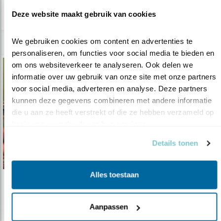
lees meer
Deze website maakt gebruik van cookies
We gebruiken cookies om content en advertenties te 
personaliseren, om functies voor social media te bieden en 
om ons websiteverkeer te analyseren. Ook delen we 
informatie over uw gebruik van onze site met onze partners 
voor social media, adverteren en analyse. Deze partners 
kunnen deze gegevens combineren met andere informatie 
die u aan ze heeft verstrekt of die ze hebben verzameld op 
basis van uw gebruik van hun services.
Details tonen
Alles toestaan
Tip
Precies 10 tips voor een ontdektuin
Aanpassen