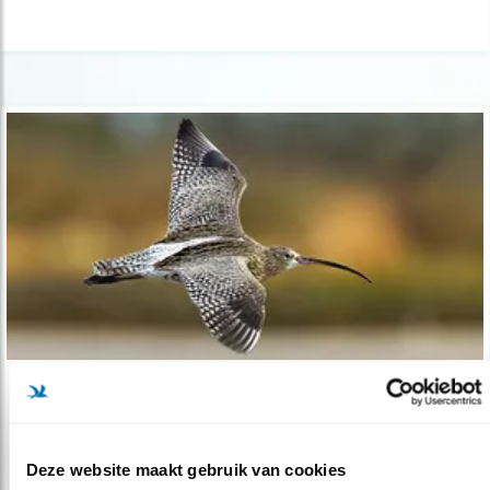
Tip
Hartverwarmende wulpen in kille maanden
Deze website maakt gebruik van cookies
01.11.19
Wulpen kijken!