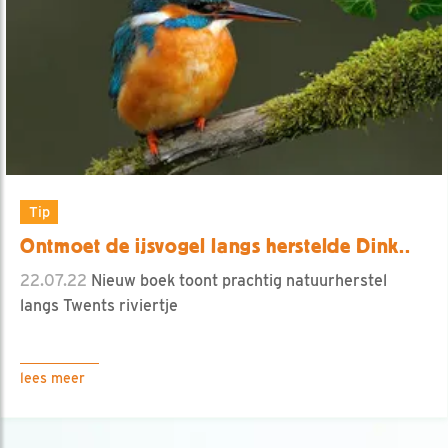
Tip
Ontmoet de ijsvogel langs herstelde Dink..
22.07.22
Nieuw boek toont prachtig natuurherstel
langs Twents riviertje
lees meer