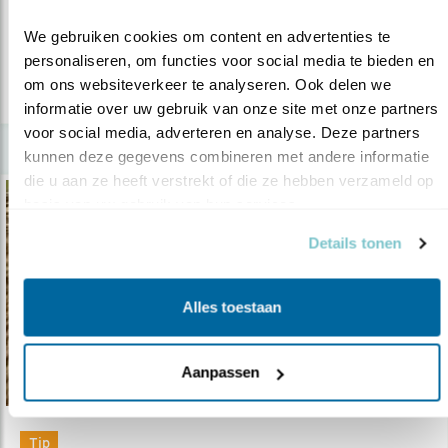
We gebruiken cookies om content en advertenties te 
lees meer
personaliseren, om functies voor social media te bieden en 
om ons websiteverkeer te analyseren. Ook delen we 
informatie over uw gebruik van onze site met onze partners 
voor social media, adverteren en analyse. Deze partners 
kunnen deze gegevens combineren met andere informatie 
die u aan ze heeft verstrekt of die ze hebben verzameld op 
basis van uw gebruik van hun services.
Details tonen
Alles toestaan
Aanpassen
Tip