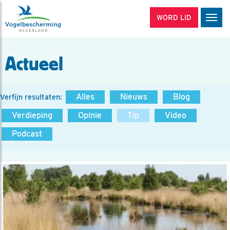
WORD LID
Men
Actueel
Alles
Nieuws
Blog
Verfijn resultaten:
Verdieping
Opinie
Tip
Video
Podcast