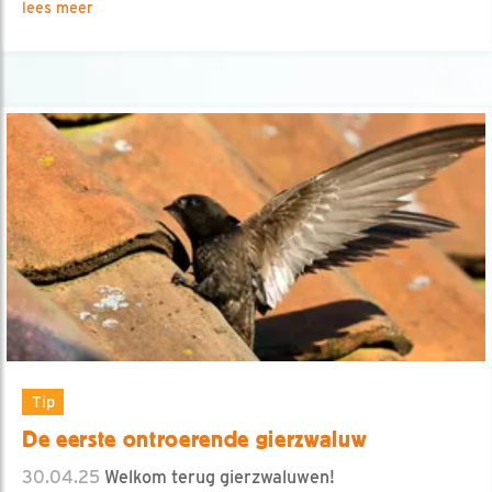
lees meer
Tip
De eerste ontroerende gierzwaluw
30.04.25
Welkom terug gierzwaluwen!