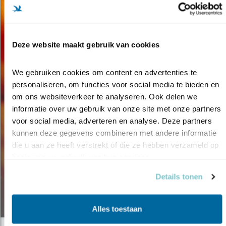
Deze website maakt gebruik van cookies
We gebruiken cookies om content en advertenties te 
personaliseren, om functies voor social media te bieden en 
om ons websiteverkeer te analyseren. Ook delen we 
informatie over uw gebruik van onze site met onze partners 
voor social media, adverteren en analyse. Deze partners 
kunnen deze gegevens combineren met andere informatie 
Tip
die u aan ze heeft verstrekt of die ze hebben verzameld op 
VOGELS KIJKEN: TIPS VOOR
basis van uw gebruik van hun services.
BEGINNERS
Details tonen
02.05.24
Alles toestaan