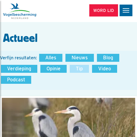
WORD LID
Men
Actueel
Alles
Nieuws
Blog
Verfijn resultaten:
Verdieping
Opinie
Tip
Video
Podcast