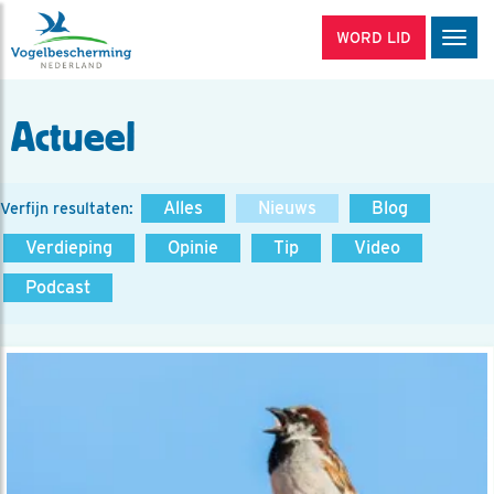
WORD LID
Men
Actueel
Alles
Nieuws
Blog
Verfijn resultaten:
Verdieping
Opinie
Tip
Video
Podcast