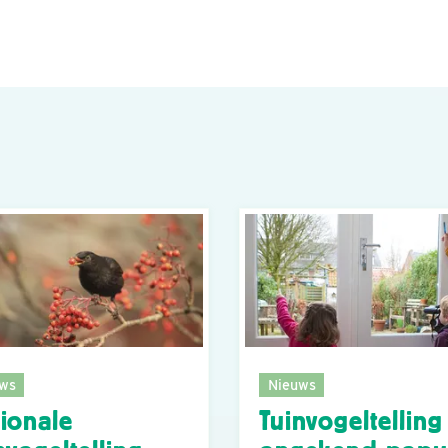
ws
Nieuws
ionale
Tuinvogeltelling