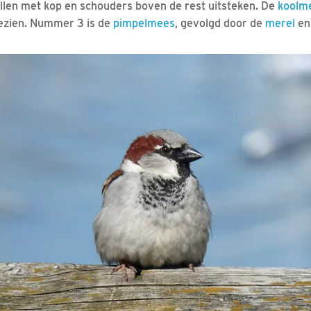
llen met kop en schouders boven de rest uitsteken. De
koolm
gezien. Nummer 3 is de
pimpelmees
, gevolgd door de
merel
en