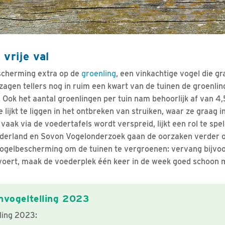
 vrije val
escherming extra op de
groenling
, een vinkachtige vogel die g
zagen tellers nog in ruim een kwart van de tuinen de groenlin
. Ook het aantal groenlingen per tuin nam behoorlijk af van 4
lijkt te liggen in het ontbreken van struiken, waar ze graag 
e vaak via de voedertafels wordt verspreid, lijkt een rol te spe
erland en Sovon Vogelonderzoek gaan de oorzaken verder o
Vogelbescherming om de tuinen te vergroenen: vervang bijvo
 voert, maak de voederplek één keer in de week goed schoon 
nvogeltelling 2023
ling 2023: