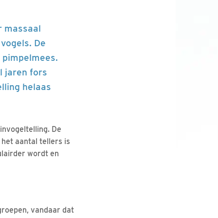
ar massaal
 vogels. De
n pimpelmees.
 jaren fors
lling helaas
nvogeltelling. De
het aantal tellers is
ulairder wordt en
groepen, vandaar dat