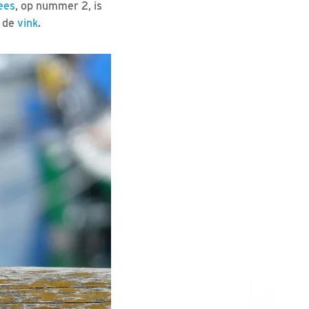
ees
, op nummer 2, is
 de
vink
.