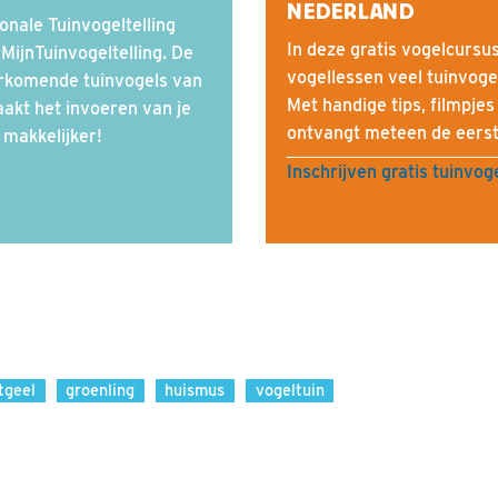
NEDERLAND
onale Tuinvogeltelling
In deze gratis vogelcursus
ijnTuinvogeltelling. De
vogellessen veel tuinvoge
orkomende tuinvogels van
Met handige tips, filmpjes
akt het invoeren van je
ontvangt meteen de eerste
 makkelijker!
Inschrijven gratis tuinvog
tgeel
groenling
huismus
vogeltuin