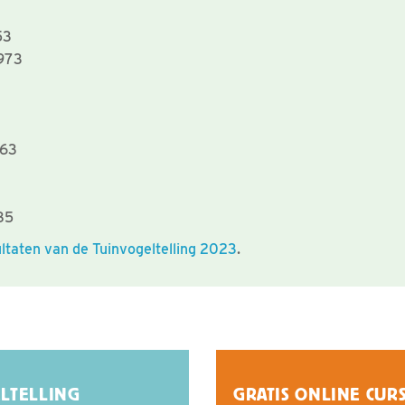
53
973
663
85
ultaten van de Tuinvogeltelling 2023
.
LTELLING
GRATIS ONLINE CUR