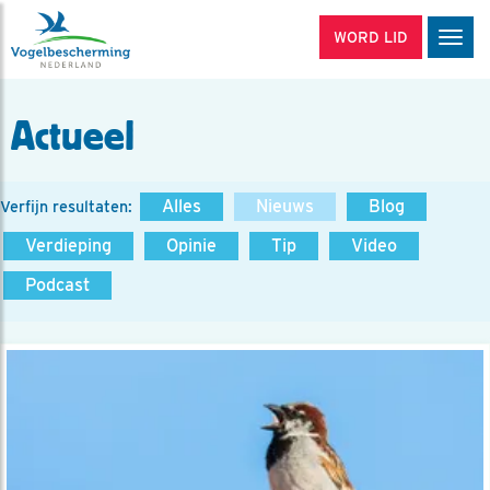
WORD LID
Men
Actueel
Alles
Nieuws
Blog
Verfijn resultaten:
Verdieping
Opinie
Tip
Video
Podcast