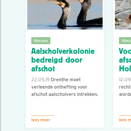
Nieuws
Nieu
Aalscholverkolonie
Voo
bedreigd door
afs
afschot
Hol
22.05.19
Drenthe moet
12.09
verleende ontheffing voor
recht
afschot aalscholvers intrekken.
word
lees meer
lees 