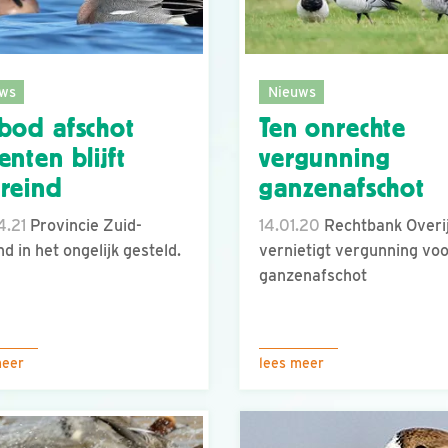
ws
Nieuws
bod afschot
Ten onrechte
enten blijft
vergunning
reind
ganzenafschot
4.21
Provincie Zuid-
14.01.20
Rechtbank Overij
nd in het ongelijk gesteld.
vernietigt vergunning vo
ganzenafschot
meer
lees meer