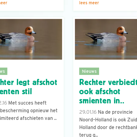
meer
lees meer
ws
Nieuws
hter legt afschot
Rechter verbied
enten stil
ook afschot
smienten in..
.16
Met succes heeft
bescherming opnieuw het
29.01.16
Na de provincie
imiteerd afschieten van ..
Noord–Holland is ook Zuid
Holland door de rechtban
terug g..