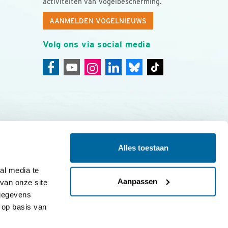
activiteiten van Vogelbescherming.
AANMELDEN VOGELNIEUWS
Volg ons via social media
Alles toestaan
ing
Colofon
l media te 
Aanpassen
an onze site 
gegevens 
op basis van 