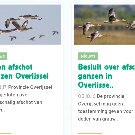
ws
Nieuws
n afschot
Besluit over afs
zen Overijssel
ganzen in
Overijsse..
.17
Provincie Overijssel
gefloten over
05.10.16
De provincie
schalig afschot van
Overijssel mag geen
n.
toestemming geven voor 
doden van grauw..