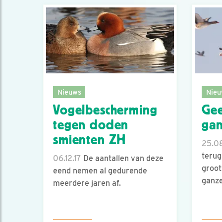
Nieuws
Nieu
Vogelbescherming
Gee
tegen doden
gan
smienten ZH
25.08
terug
06.12.17
De aantallen van deze
groot
eend nemen al gedurende
ganze
meerdere jaren af.