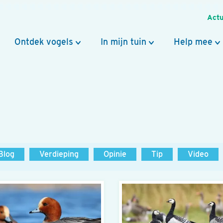
Actu
Ontdek vogels
In mijn tuin
Help mee
Blog
Verdieping
Opinie
Tip
Video