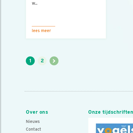
w..
lees meer
>
1
2
Over ons
Onze tijdschrifte
Nieuws
Contact