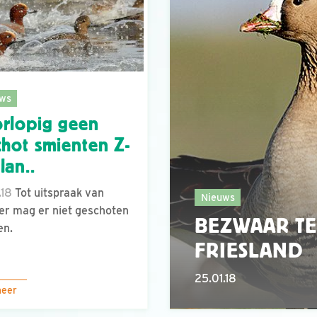
ws
rlopig geen
chot smienten Z-
lan..
.18
Tot uitspraak van
Nieuws
er mag er niet geschoten
BEZWAAR TE
en.
FRIESLAND
25.01.18
meer