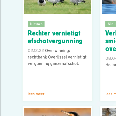
Nieuws
Nieu
Rechter vernietigt
Ver
afschotvergunning
smi
ove
02.12.22
Overwinning:
rechtbank Overijssel vernietigt
08.0
vergunning ganzenafschot.
Holla
lees meer
lees 