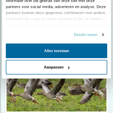
informatie over uw gebruik van onze site met onze 
partners voor social media, adverteren en analyse. Deze 
partners kunnen deze gegevens combineren met andere 
Nieuws
informatie die u aan ze heeft verstrekt of die ze hebben 
Besluit over afschot ganzen in
verzameld op basis van uw gebruik van hun services.
Overijsse..
Details tonen
Alles toestaan
Aanpassen