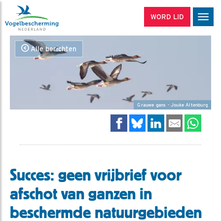
WORD LID
Men
Alle berichten
Grauwe gans - Jouke Altenburg
Succes: geen vrijbrief voor
afschot van ganzen in
beschermde natuurgebieden