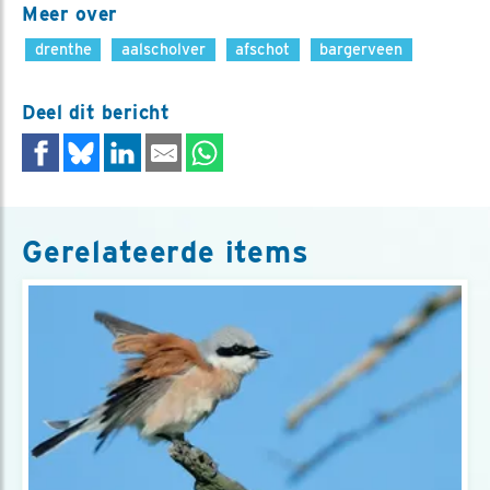
Meer over
drenthe
aalscholver
afschot
bargerveen
Deel dit bericht
Gerelateerde items