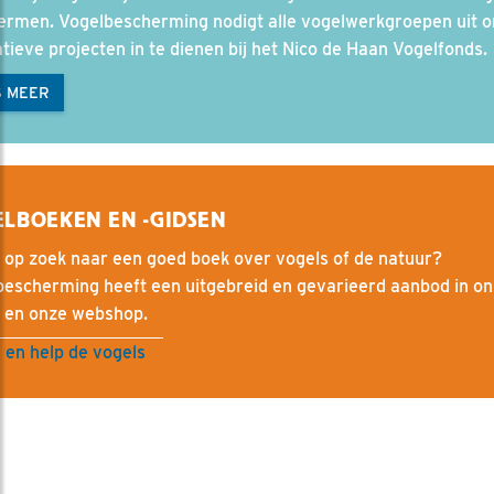
ermen. Vogelbescherming nodigt alle vogelwerkgroepen uit 
tieve projecten in te dienen bij het Nico de Haan Vogelfonds.
S MEER
LBOEKEN EN -GIDSEN
 op zoek naar een goed boek over vogels of de natuur?
bescherming heeft een uitgebreid en gevarieerd aanbod in o
l en onze webshop.
 en help de vogels