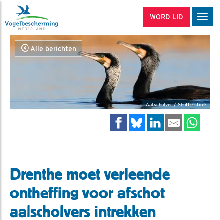
WORD LID
Men
Alle berichten
Aalscholver / Shutterstock
Drenthe moet verleende
ontheffing voor afschot
aalscholvers intrekken