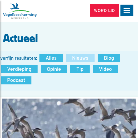
WORD LID
Men
Actueel
Alles
Nieuws
Blog
Verfijn resultaten:
Verdieping
Opinie
Tip
Video
Podcast