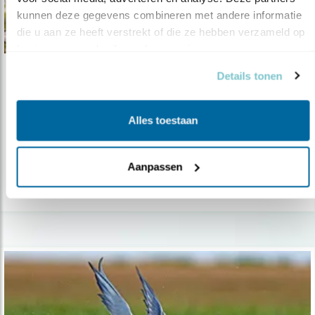
kunnen deze gegevens combineren met andere informatie 
die u aan ze heeft verstrekt of die ze hebben verzameld op 
basis van uw gebruik van hun services.
Details tonen
Nieuws
Expositie IJsselmeernatuur
Alles toestaan
03.08.21
Vogelbescherming opent expositie over
IJsselmeernatuur op Forteiland Pampus
Aanpassen
lees meer