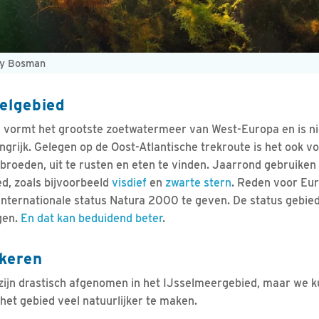
ny Bosman
elgebied
 vormt het grootste zoetwatermeer van West-Europa en is nie
grijk. Gelegen op de Oost-Atlantische trekroute is het ook v
 broeden, uit te rusten en eten te vinden. Jaarrond gebruiken
ed, zoals bijvoorbeeld
visdief
en
zwarte stern
. Reden voor Eu
internationale status Natura 2000 te geven. De status gebi
gen.
En dat kan beduidend beter
.
 keren
zijn drastisch afgenomen in het IJsselmeergebied, maar we ku
het gebied veel natuurlijker te maken.