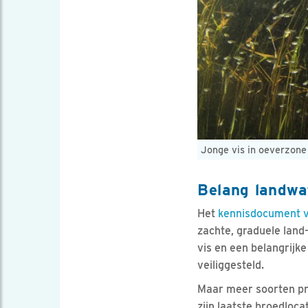
Jonge vis in oeverzone
Belang landw
Het
kennisdocument v
zachte, graduele land-
vis en een belangrijk
veiliggesteld.
Maar meer soorten pro
zijn laatste broedloca