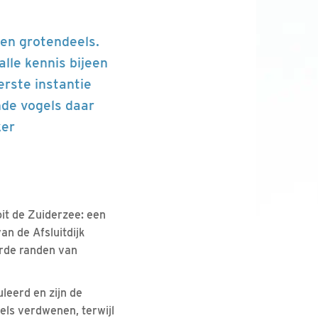
en grotendeels.
lle kennis bijeen
erste instantie
nde vogels daar
ker
it de Zuiderzee: een
an de Afsluitdijk
rde randen van
leerd en zijn de
ls verdwenen, terwijl