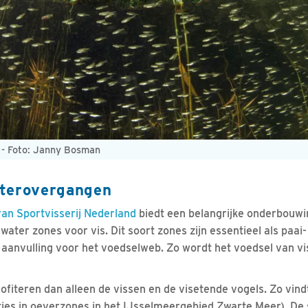
 - Foto: Janny Bosman
aterovergangen
an Sportvisserij Nederland
biedt een belangrijke onderbouwi
water zones voor vis. Dit soort zones zijn essentieel als paa
e aanvulling voor het voedselweb. Zo wordt het voedsel van v
fiteren dan alleen de vissen en de visetende vogels. Zo vind
ties in oeverzones in het IJsselmeergebied Zwarte Meer). De s