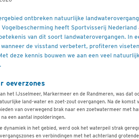
ergebied ontbreken natuurlijke landwaterovergang
 Vogelbescherming heeft Sportvisserij Nederland a
betekenis van dit soort landwaterovergangen. In e
 wanneer de visstand verbetert, profiteren visete
 Met deze kennis bouwen we aan een veel natuurlij
.
r oeverzones
an het IJsselmeer, Markermeer en de Randmeren, was dat oo
natuurlijke land-water en zoet-zout overgangen. Na de komst v
bieden van overwegend brak naar een zoetwatermeer met ha
 na een aantal inpolderingen.
dynamiek in het gebied, werd ook het waterpeil strak geregu
overgangszones en verbindingen met het achterland grotendee