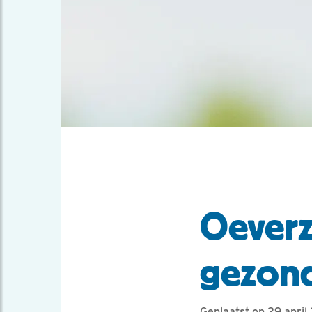
Oeverz
gezond
Geplaatst op 29 apri