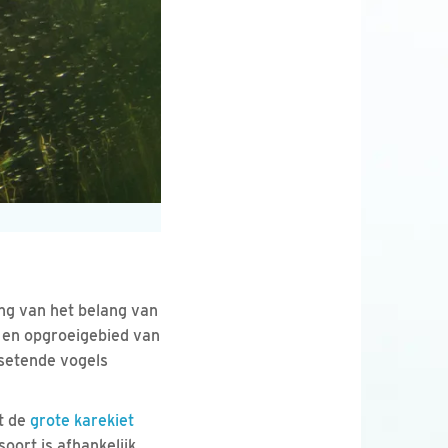
ng van het belang van
i- en opgroeigebied van
isetende vogels
t de
grote karekiet
oort is afhankelijk