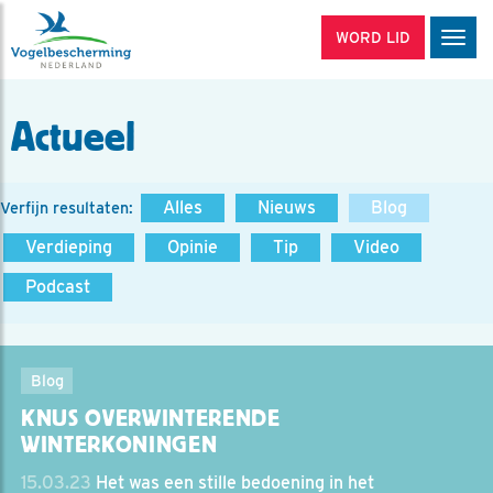
WORD LID
Men
Actueel
Alles
Nieuws
Blog
Verfijn resultaten:
Verdieping
Opinie
Tip
Video
Podcast
Blog
KNUS OVERWINTERENDE
WINTERKONINGEN
15.03.23
Het was een stille bedoening in het