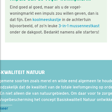
Eind goed al goed, maar als u de vogel-
woningmarkt een impuls zou willen geven, dan is
dat fijn. Een
koolmeeskastje
in de achtertuin
bijvoorbeeld, of zo’n leuke
3-in-1 mussennestkast
onder de dakgoot. Bedankt namens alle starters!
SKWALITEIT NATUUR
gemene soorten zoals merel en wilde eend algemeen te houde
odzakelijk dat de kwaliteit van de totale leefomgeving op ord
En niet alleen die van natuurgebieden. Om daar voor te zorg
Vogelbescherming het concept Basiskwaliteit Natuur ontwikke
meer