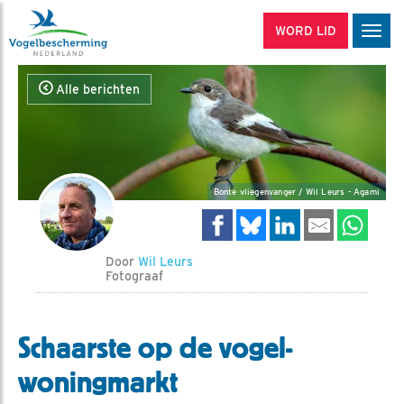
WORD LID
Men
Alle berichten
Bonte vliegenvanger / Wil Leurs - Agami
Door
Wil Leurs
Fotograaf
Schaarste op de vogel-
woningmarkt