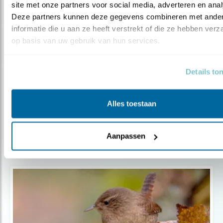
site met onze partners voor social media, adverteren en anal
Onbewoonde nestkast? Dit kun je doen
Deze partners kunnen deze gegevens combineren met ander
informatie die u aan ze heeft verstrekt of die ze hebben verz
op basis van uw gebruik van hun services.
Blog
Details to
HUISZWALUW-HUISJES
Alles toestaan
Door Wil Leurs
Aanpassen