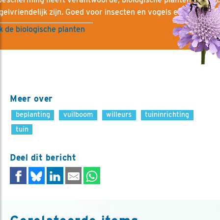
gelvriendelijk zijn. Goed voor insecten en vogels en biodiversit
 de biologische planten
Meer over
beplanting
vuilboom
willeurs
tuininrichting
tuin
Deel dit bericht