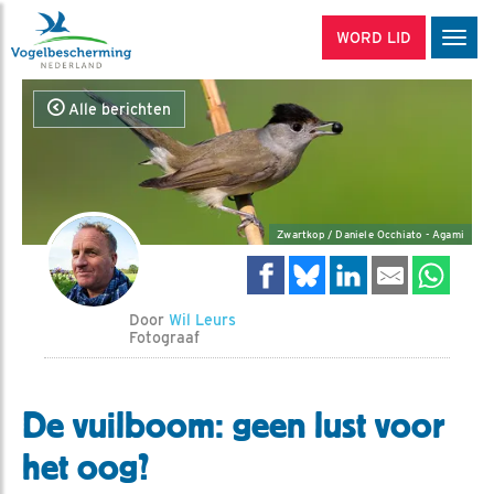
WORD LID
Men
Alle berichten
Zwartkop / Daniele Occhiato - Agami
Door
Wil Leurs
Fotograaf
De vuilboom: geen lust voor
het oog?