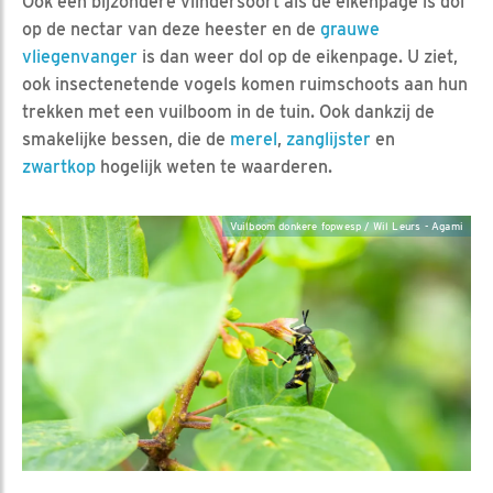
Ook een bijzondere vlindersoort als de eikenpage is dol
op de nectar van deze heester en de
grauwe
vliegenvanger
is dan weer dol op de eikenpage. U ziet,
ook insectenetende vogels komen ruimschoots aan hun
trekken met een vuilboom in de tuin. Ook dankzij de
smakelijke bessen, die de
merel
,
zanglijster
en
zwartkop
hogelijk weten te waarderen.
Vuilboom donkere fopwesp / Wil Leurs - Agami