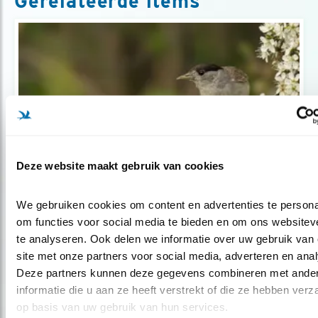
Gerelateerde items
Deze website maakt gebruik van cookies
Tip
We gebruiken cookies om content en advertenties te personal
Top 3: struiken voor vogeltuintjes
om functies voor social media te bieden en om ons websiteve
te analyseren. Ook delen we informatie over uw gebruik van 
site met onze partners voor social media, adverteren en anal
Deze partners kunnen deze gegevens combineren met ander
informatie die u aan ze heeft verstrekt of die ze hebben verz
Blog
op basis van uw gebruik van hun services.