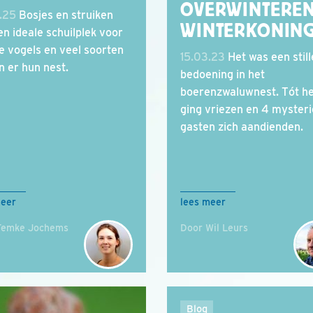
OVERWINTERE
.25
Bosjes en struiken
WINTERKONIN
een ideale schuilplek voor
e vogels en veel soorten
15.03.23
Het was een still
 er hun nest.
bedoening in het
boerenzwaluwnest. Tót h
ging vriezen en 4 myster
gasten zich aandienden.
meer
lees meer
Femke Jochems
Door Wil Leurs
Blog