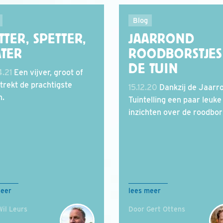
Blog
TTER, SPETTER,
JAARROND
ATER
ROODBORSTJES
DE TUIN
.21
Een vijver, groot of
 trekt de prachtigste
15.12.20
Dankzij de Jaarr
n.
Tuintelling een paar leuke
inzichten over de roodbor
meer
lees meer
il Leurs
Door Gert Ottens