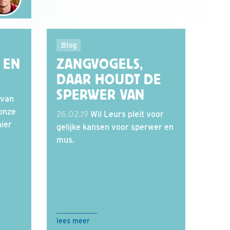
Blog
 EN
ZANGVOGELS,
DAAR HOUDT DE
SPERWER VAN
 van
 onze
26.02.19
Wil Leurs pleit voor
hier
gelijke kansen voor sperwer en
mus.
lees meer