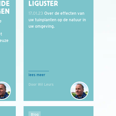
NDE
LIGUSTER
GEN
17.01.23
Over de effecten van
uw tuinplanten op de natuur in
e
uw omgeving.
et
ieuze
lees meer
Door Wil Leurs
Blog