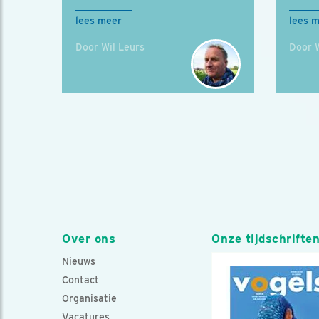
lees meer
lees 
Door Wil Leurs
Door W
Over ons
Onze tijdschrifte
Nieuws
Contact
Organisatie
Vacatures