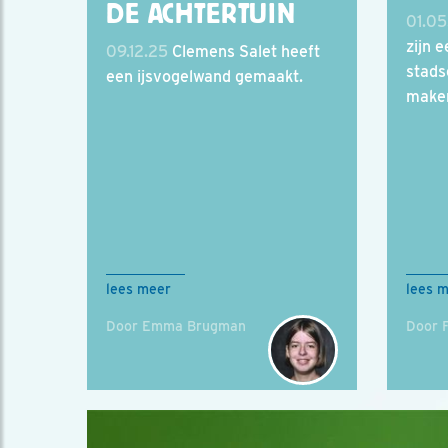
DE ACHTERTUIN
01.05
zijn 
09.12.25
Clemens Salet heeft
stads
een ijsvogelwand gemaakt.
maken
lees meer
lees 
Door Emma Brugman
Door 