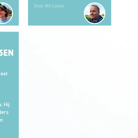
Door Wil Leurs
SSEN
veel
. Hij
ders
en