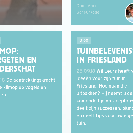
Door Marc
Scheurkogel
Blog
IMOP:
TUINBELEVENI
RGETEN EN
IN FRIESLAND
DERSCHAT
25.09.18
Wil Leurs heeft 
ideeën voor zijn tuin in
.18
De aantrekkingskracht
Friesland. Hoe gaan die
e klimop op vogels en
uitpakken? Hij neemt u de
ten
komende tijd op sleeptouw
deelt zijn successen, blun
en geeft tips voor uw eig
tuin.