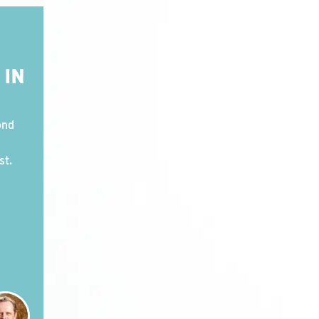
 IN
ond
st.