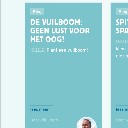
Blog
Blog
DE VUILBOOM:
SPI
GEEN LUST VOOR
SP
HET OOG?
02.04
klein,
10.12.21
Plant een vuilboom!
diere
lees meer
lees 
Door Wil Leurs
Door W