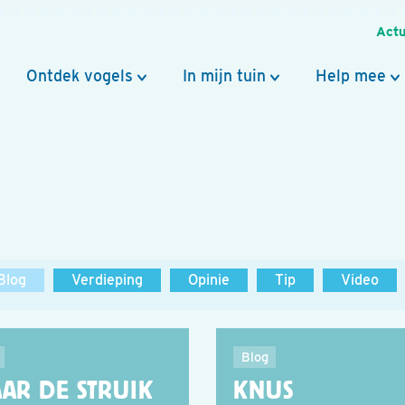
Actu
Ontdek vogels
In mijn tuin
Help mee
Blog
Verdieping
Opinie
Tip
Video
Blog
AAR DE STRUIK
KNUS