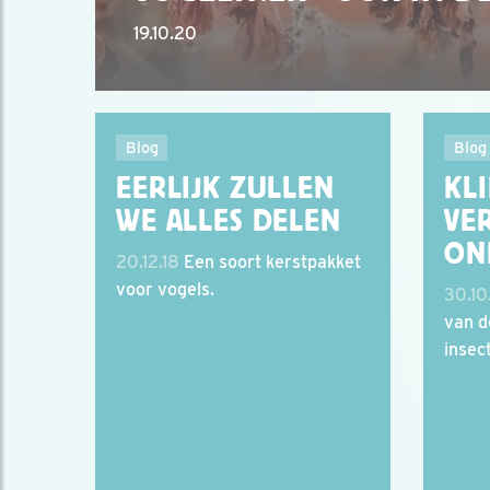
19.10.20
Blog
Blog
EERLIJK ZULLEN
KL
WE ALLES DELEN
VE
ON
20.12.18
Een soort kerstpakket
voor vogels.
30.10
van d
insec