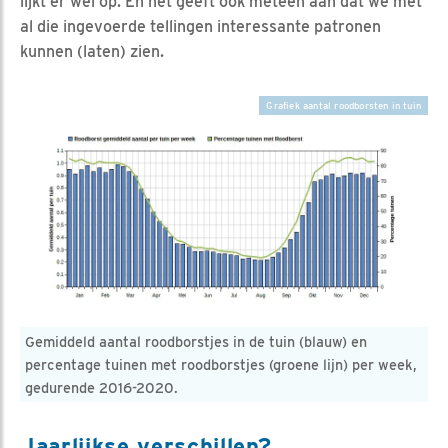
lijkt er wel op. En het geeft ook meteen aan dat we met
al die ingevoerde tellingen interessante patronen
kunnen (laten) zien.
Grafiek aantal roodborsten in tuin
Gemiddeld aantal roodborstjes in de tuin (blauw) en
percentage tuinen met roodborstjes (groene lijn) per week,
gedurende 2016-2020.
Jaarlijkse verschillen?