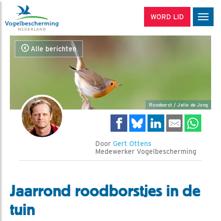
WORD LID
Men
Alle berichten
Roodborst / Jelle de Jong
Door
Gert Ottens
Medewerker Vogelbescherming
Jaarrond roodborstjes in de
tuin