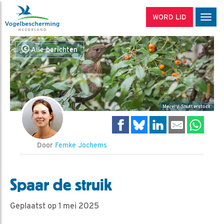
WORD LID
Men
Alle berichten
Merel / Shutterstock
Door
Femke Jochems
Spaar de struik
Geplaatst op 1 mei 2025