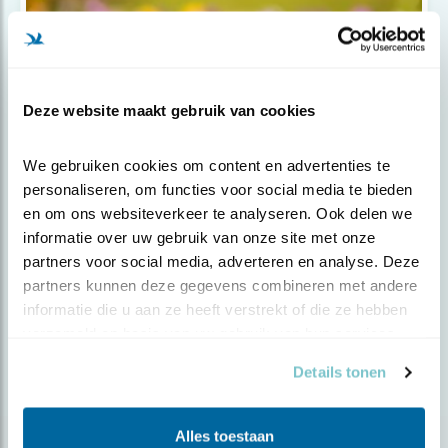
Deze website maakt gebruik van cookies
We gebruiken cookies om content en advertenties te 
personaliseren, om functies voor social media te bieden 
en om ons websiteverkeer te analyseren. Ook delen we 
Tip
informatie over uw gebruik van onze site met onze 
partners voor social media, adverteren en analyse. Deze 
Minder maaien: méér vogels
partners kunnen deze gegevens combineren met andere 
informatie die u aan ze heeft verstrekt of die ze hebben 
verzameld op basis van uw gebruik van hun services.
Details tonen
Alles toestaan