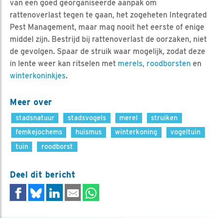
van een goed georganiseerde aanpak om
rattenoverlast tegen te gaan, het zogeheten Integrated
Pest Management, maar mag nooit het eerste of enige
middel zijn. Bestrijd bij rattenoverlast de oorzaken, niet
de gevolgen. Spaar de struik waar mogelijk, zodat deze
in lente weer kan ritselen met
merels
,
roodborsten
en
winterkoninkjes
.
Meer over
stadsnatuur
stadsvogels
merel
struiken
femkejochems
huismus
winterkoning
vogeltuin
tuin
roodborst
Deel dit bericht