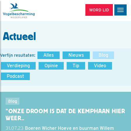
WORD LID
Men
Actueel
Alles
Nieuws
Blog
Verfijn resultaten:
Verdieping
Opinie
Tip
Video
Podcast
Blog
“ONZE DROOM IS DAT DE KEMPHAAN HIER
WEER..
31.07.23
Boeren Wicher Hoeve en buurman Willem