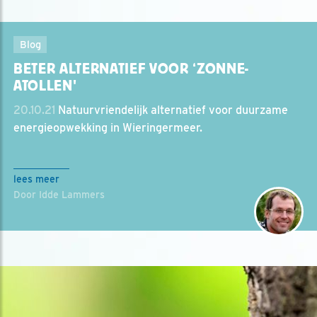
Blog
BETER ALTERNATIEF VOOR ‘ZONNE-
ATOLLEN'
20.10.21
Natuurvriendelijk alternatief voor duurzame
energieopwekking in Wieringermeer.
lees meer
Door Idde Lammers