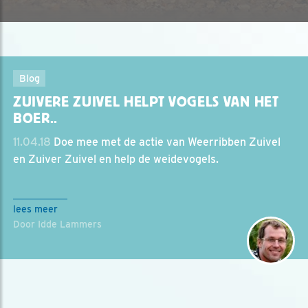
Blog
ZUIVERE ZUIVEL HELPT VOGELS VAN HET
BOER..
11.04.18
Doe mee met de actie van Weerribben Zuivel
en Zuiver Zuivel en help de weidevogels.
lees meer
Door Idde Lammers