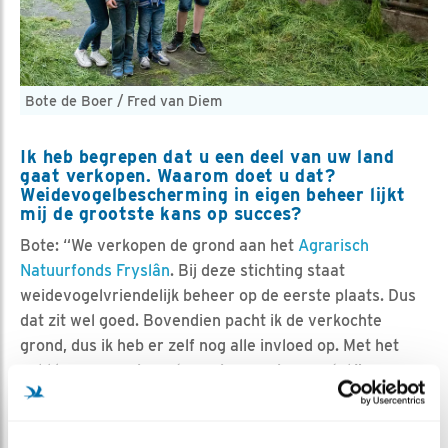
Bote de Boer / Fred van Diem
Ik heb begrepen dat u een deel van uw land
gaat verkopen. Waarom doet u dat?
Weidevogelbescherming in eigen beheer lijkt
mij de grootste kans op succes?
Bote: “We verkopen de grond aan het
Agrarisch
Natuurfonds Fryslân
. Bij deze stichting staat
weidevogelvriendelijk beheer op de eerste plaats. Dus
dat zit wel goed. Bovendien pacht ik de verkochte
grond, dus ik heb er zelf nog alle invloed op. Met het
geld kunnen we investeren in een nieuwe stal.”
Bij de Gouden Grutto ontving u ook een
bedrag van 5.000 euro. Hebben jullie daar al