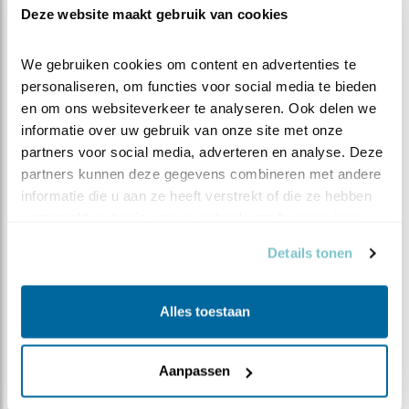
een passende bestemming voor bedacht?
Deze website maakt gebruik van cookies
Bote: “We overwegen de aanleg van een zand- en
We gebruiken cookies om content en advertenties te 
schelpenstrandje. Daar kunnen dan visdieven en kluten
personaliseren, om functies voor social media te bieden 
op broeden. Met name kluten verdedigen hun jongen
en om ons websiteverkeer te analyseren. Ook delen we 
fel. Als er een predator in de buurt is, dan gaan ze er
informatie over uw gebruik van onze site met onze 
meteen op af en proberen de vijand te verjagen. De
partners voor social media, adverteren en analyse. Deze 
grutto’s en andere weidevogels profiteren hiervan
partners kunnen deze gegevens combineren met andere 
mee. Die krijgen er als het ware een paar bodyguards
informatie die u aan ze heeft verstrekt of die ze hebben 
bij.”
verzameld op basis van uw gebruik van hun services.
Meer over
Details tonen
landbouwbeleid
weidevogels
iddelammers
goudengrutto
Alles toestaan
Deel dit bericht
Aanpassen