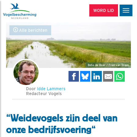
WORD LID
Men
Alle berichten
Bote de Boer / Fred van Diem
Door
Idde Lammers
Redacteur Vogels
“Weidevogels zijn deel van
onze bedrijfsvoering“