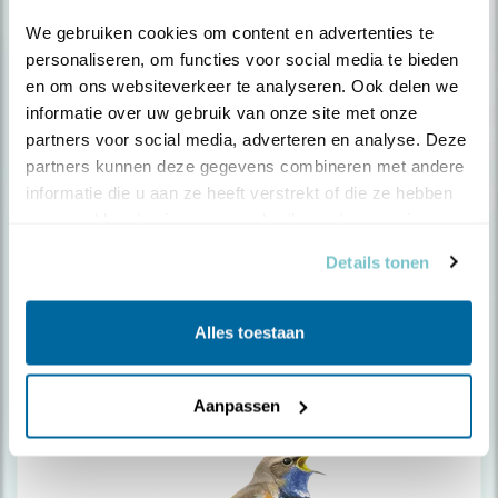
We gebruiken cookies om content en advertenties te 
personaliseren, om functies voor social media te bieden 
en om ons websiteverkeer te analyseren. Ook delen we 
informatie over uw gebruik van onze site met onze 
partners voor social media, adverteren en analyse. Deze 
partners kunnen deze gegevens combineren met andere 
Bijeneter
informatie die u aan ze heeft verstrekt of die ze hebben 
verzameld op basis van uw gebruik van hun services.
Details tonen
Alles toestaan
Aanpassen
Bladkoning