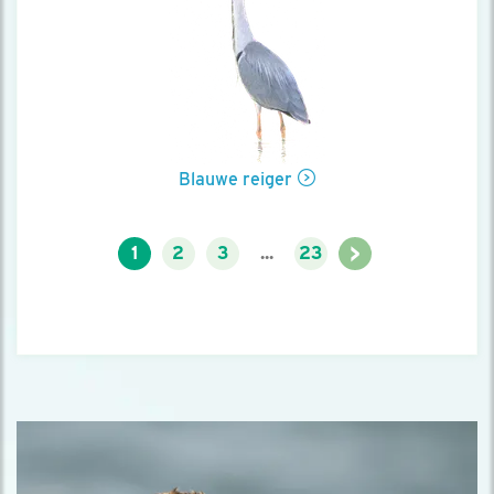
Blauwe reiger
>
1
2
3
...
23