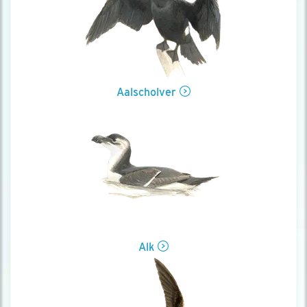
Aalscholver
Alk