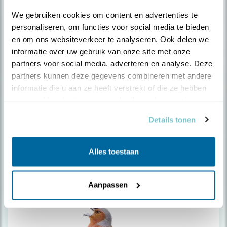
We gebruiken cookies om content en advertenties te 
personaliseren, om functies voor social media te bieden 
en om ons websiteverkeer te analyseren. Ook delen we 
informatie over uw gebruik van onze site met onze 
partners voor social media, adverteren en analyse. Deze 
partners kunnen deze gegevens combineren met andere 
Turkse tortel
informatie die u aan ze heeft verstrekt of die ze hebben 
verzameld op basis van uw gebruik van hun services.
Details tonen
Alles toestaan
Aanpassen
Vale gierzwaluw