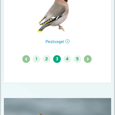
Pestvogel
<
>
1
2
3
4
5