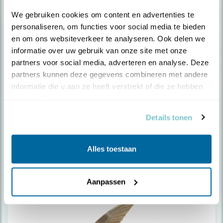
We gebruiken cookies om content en advertenties te 
personaliseren, om functies voor social media te bieden 
en om ons websiteverkeer te analyseren. Ook delen we 
informatie over uw gebruik van onze site met onze 
partners voor social media, adverteren en analyse. Deze 
partners kunnen deze gegevens combineren met andere 
Monniksparkiet
informatie die u aan ze heeft verstrekt of die ze hebben 
verzameld op basis van uw gebruik van hun services.
Details tonen
Alles toestaan
Aanpassen
Nijlgans