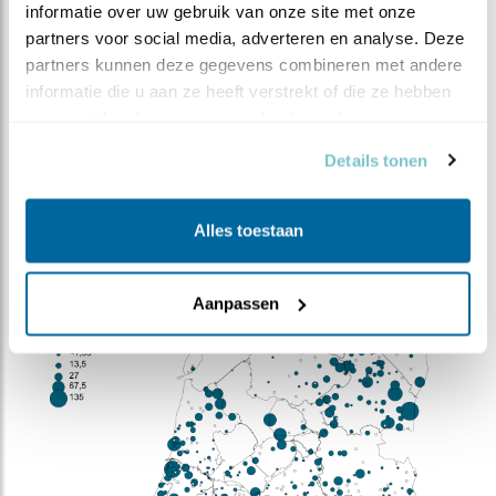
AANTALLEN IN NEDERLAND
informatie over uw gebruik van onze site met onze 
partners voor social media, adverteren en analyse. Deze 
Aantal broedparen
Geen broedvogel
partners kunnen deze gegevens combineren met andere 
Geschat maximum
25.000-100.000
informatie die u aan ze heeft verstrekt of die ze hebben 
aantal overwinteraars
(2012/13-2014/15)
verzameld op basis van uw gebruik van hun services.
Doortrekkers
200.000-1.000.000
Details tonen
(2007/08–2011/12)
Bron:
sovon.nl
Alles toestaan
Aanpassen