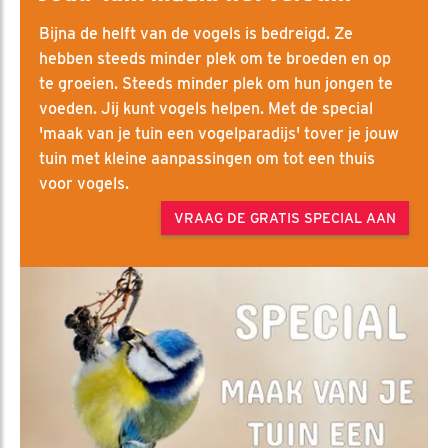
Bijna de helft van de vogels is bedreigd. Ze
hebben steeds minder plek om te broeden en op
te groeien. Steeds minder plek om hun jongen te
voeden. Jij kunt vogels helpen. Met de special
'maak van je tuin een vogelparadijs' tover je jouw
tuin met kleine aanpassingen om tot een thuis
voor vogels.
VRAAG DE GRATIS SPECIAL AAN