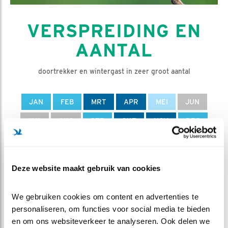
VERSPREIDING EN
AANTAL
doortrekker en wintergast in zeer groot aantal
JAN
FEB
MRT
APR
MEI
JUN
JUL
AUG
SEP
OKT
NOV
DEC
D
e koperwiek is geen broedvogel in Nederland.
Deze website maakt gebruik van cookies
Het aantal vogels dat in Nederland
overwintert neemt af, wat past in een Europese
We gebruiken cookies om content en advertenties te 
afname.
personaliseren, om functies voor social media te bieden 
en om ons websiteverkeer te analyseren. Ook delen we 