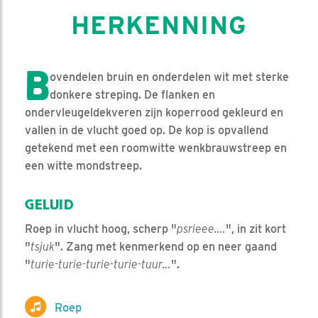
HERKENNING
B
ovendelen bruin en onderdelen wit met sterke
donkere streping. De flanken en
ondervleugeldekveren zijn koperrood gekleurd en
vallen in de vlucht goed op. De kop is opvallend
getekend met een roomwitte wenkbrauwstreep en
een witte mondstreep.
GELUID
Roep in vlucht hoog, scherp "
psrieee….
", in zit kort
"
tsjuk
". Zang met kenmerkend op en neer gaand
"
turie-turie-turie-turie-tuur…
".
Roep