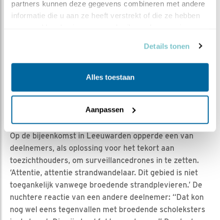
gewoon te weinig mankracht voor toezicht en
partners kunnen deze gegevens combineren met andere 
informatieverstrekking.
informatie die u aan ze heeft verstrekt of die ze hebben 
verzameld op basis van uw gebruik van hun services.
Surveillancedrone
Details tonen
Op Vlieland gaat dit voorjaar een pilot, een proefstudie,
van start. Een aantal strandbroeders wordt voorzien
Alles toestaan
van een piepkleine zender. Zo moet duidelijk worden
waar ze zich doorgaans ophouden en waar ze
foerageren. Pas als je dat weet kun je gericht gebieden
Aanpassen
beveiligen.
Op de bijeenkomst in Leeuwarden opperde een van
deelnemers, als oplossing voor het tekort aan
toezichthouders, om surveillancedrones in te zetten.
‘Attentie, attentie strandwandelaar. Dit gebied is niet
toegankelijk vanwege broedende strandplevieren.’ De
nuchtere reactie van een andere deelnemer: “Dat kon
nog wel eens tegenvallen met broedende scholeksters