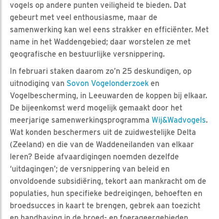
vogels op andere punten veiligheid te bieden. Dat
gebeurt met veel enthousiasme, maar de
samenwerking kan wel eens strakker en efficiënter. Met
name in het Waddengebied; daar worstelen ze met
geografische en bestuurlijke versnippering.
In februari staken daarom zo’n 25 deskundigen, op
uitnodiging van
Sovon Vogelonderzoek
en
Vogelbescherming, in Leeuwarden de koppen bij elkaar.
De bijeenkomst werd mogelijk gemaakt door het
meerjarige samenwerkingsprogramma
Wij&Wadvogels
.
Wat konden beschermers uit de zuidwestelijke Delta
(Zeeland) en die van de Waddeneilanden van elkaar
leren? Beide afvaardigingen noemden dezelfde
‘uitdagingen’; de versnippering van beleid en
onvoldoende subsidiëring, tekort aan mankracht om de
populaties, hun specifieke bedreigingen, behoeften en
broedsucces in kaart te brengen, gebrek aan toezicht
en handhaving in de broed- en foerageergebieden.