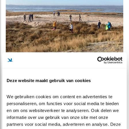
Schoolkinderen helpen met het rapen van zwerfafval. Foto:
Wilco Jacobusse.
Deze website maakt gebruik van cookies
Op de Waddeneilanden zijn de professionele en
vrijwillige beschermers zich net zozeer bewust van de
We gebruiken cookies om content en advertenties te 
noodzaak om de bevolking bij de bescherming van
personaliseren, om functies voor social media te bieden 
broed- en foerageerplaatsen te betrekken. Het gebeurt
en om ons websiteverkeer te analyseren. Ook delen we 
her en der ook. Maar de stranden zijn lang, de noodzaak
informatie over uw gebruik van onze site met onze 
van maatregelen wordt vaak niet ingezien en er is
partners voor social media, adverteren en analyse. Deze 