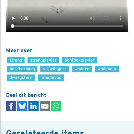
Meer over
strand
strandplevier
bontbekplevier
bescherming
vrijwilligers
wadden
waddoejij
dwergstern
renedevos
Deel dit bericht
Gerelateerde items