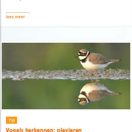
lees meer
Tip
Vogels herkennen: plevieren