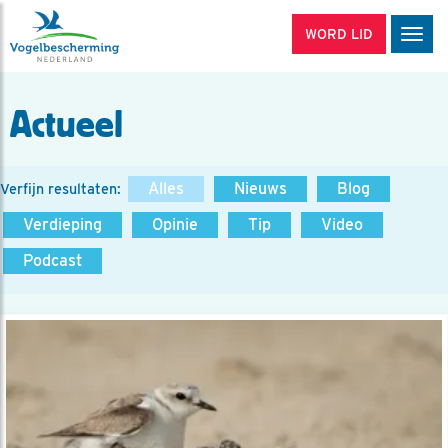
WORD LID
Men
Actueel
Alles
Nieuws
Blog
Verfijn resultaten:
Verdieping
Opinie
Tip
Video
Podcast