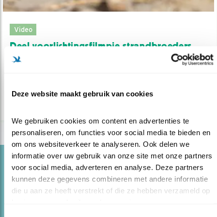
Video
Deel voorlichtingsfilmpje strandbroeders
26.06.23
Helpen jullie mee om het filmpje te
verspreiden?
Deze website maakt gebruik van cookies
lees meer
We gebruiken cookies om content en advertenties te 
personaliseren, om functies voor social media te bieden en 
om ons websiteverkeer te analyseren. Ook delen we 
informatie over uw gebruik van onze site met onze partners 
Blog
voor social media, adverteren en analyse. Deze partners 
WIE REDT DE STRANDBROEDERS VAN DE
kunnen deze gegevens combineren met andere informatie 
WADDEN..
die u aan ze heeft verstrekt of die ze hebben verzameld op 
basis van uw gebruik van hun services.
30.03.23
Spanning tussen strandrecreatie en