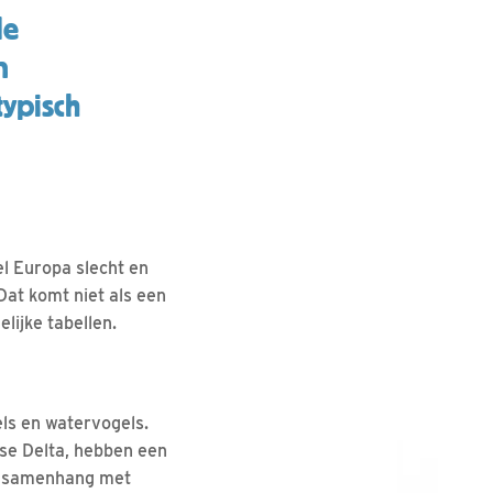
de
n
typisch
el Europa slecht en
Dat komt niet als een
lijke tabellen.
els en watervogels.
se Delta, hebben een
in samenhang met