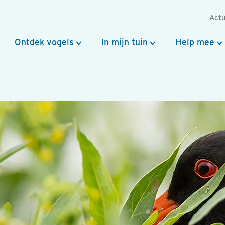
Actu
Ontdek vogels
In mijn tuin
Help mee