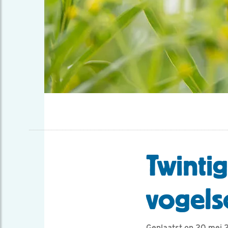
Twinti
vogels
Geplaatst op 20 mei 