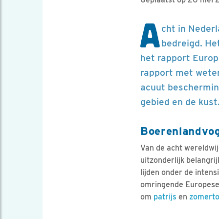
A
cht in Neder
bedreigd. Het
het rapport Europ
rapport met weten
acuut bescherming 
gebied en de kust
Boerenlandvog
Van de acht wereldwij
uitzonderlijk belangrij
lijden onder de intens
omringende Europese l
om
patrijs
en
zomerto