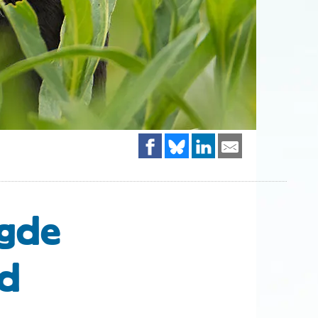
igde
nd