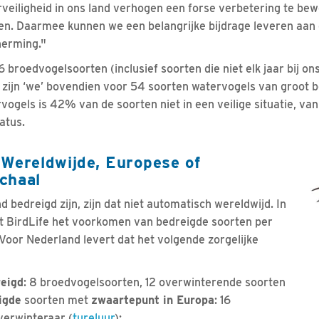
rveiligheid in ons land verhogen een forse verbetering te bew
den. Daarmee kunnen we een belangrijke bijdrage leveren aan
herming."
 broedvogelsoorten (inclusief soorten die niet elk jaar bij on
zijn ‘we’ bovendien voor 54 soorten watervogels van groot b
ogels is 42% van de soorten niet in een veilige situatie, va
atus.
 Wereldwijde, Europese of
chaal
d bedreigd zijn, zijn dat niet automatisch wereldwijd. In
t BirdLife het voorkomen van bedreigde soorten per
 Voor Nederland levert dat het volgende zorgelijke
reigd
: 8 broedvogelsoorten, 12 overwinterende soorten
igde
soorten met
zwaartepunt in Europa
: 16
verwinteraar (
tureluur
);