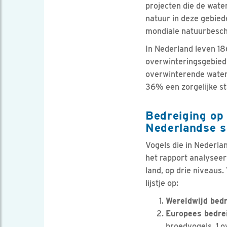
projecten die de wate
natuur in deze gebie
mondiale natuurbesc
In Nederland leven 186
overwinteringsgebied 
overwinterende waterv
36% een zorgelijke st
Bedreiging op
Nederlandse s
Vogels die in Nederlan
het rapport analyseer
land, op drie niveaus.
lijstje op:
Wereldwijd bed
Europees bedre
broedvogels, 1 o