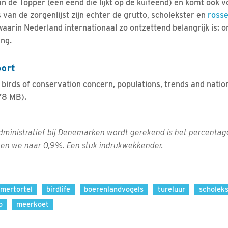
 de Topper (een eend die lijkt op de kuifeend) en komt ook vo
van de zorgenlijst zijn echter de grutto, scholekster en
rosse
aarin Nederland internationaal zo ontzettend belangrijk is:
ang.
port
irds of conservation concern, populations, trends and nationa
78 MB).
ministratief bij Denemarken wordt gerekend is het percentage
gen we naar 0,9%. Een stuk indrukwekkender.
mertortel
birdlife
boerenlandvogels
tureluur
scholeks
o
meerkoet