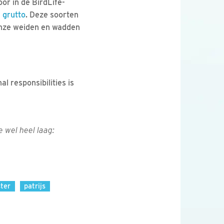
or in de BirdLife-
 grutto
. Deze soorten
 onze weiden en wadden
l responsibilities is
 wel heel laag:
ter
patrijs