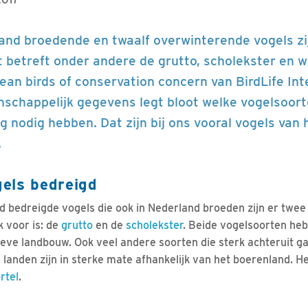
land broedende en twaalf overwinterende vogels zi
 betreft onder andere de grutto, scholekster en wul
ean birds of conservation concern van BirdLife Int
schappelijk gegevens legt bloot welke vogelsoor
nodig hebben. Dat zijn bij ons vooral vogels van h
.
els bedreigd
d bedreigde vogels die ook in Nederland broeden zijn er twe
k voor is: de
grutto
en de
scholekster
. Beide vogelsoorten he
ieve landbouw. Ook veel andere soorten die sterk achteruit ga
anden zijn in sterke mate afhankelijk van het boerenland. H
rtel
.