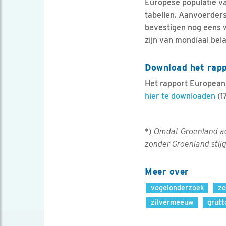
Europese populatie van
tabellen. Aanvoerders 
bevestigen nog eens w
zijn van mondiaal bel
Download het rap
Het rapport European b
hier te downloaden
(1
*)
Omdat Groenland ad
zonder Groenland stij
Meer over
vogelonderzoek
zo
zilvermeeuw
grutt