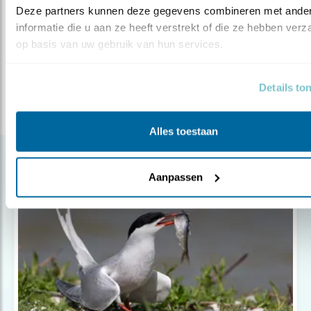
Deze partners kunnen deze gegevens combineren met ander
scholekster
paapje
zilvermeeuw
grotestern
informatie die u aan ze heeft verstrekt of die ze hebben verz
dwergstern
grutto
tapuit
kievit
wulp
op basis van uw gebruik van hun services.
Deel dit bericht
Details to
Alles toestaan
Gerelateerde items
Aanpassen