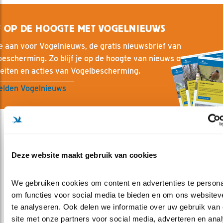
F OP DE HOOGTE MET VOGELNIEUWS
e aan voor Vogelnieuws, de gratis nieuwsbrief van
escherming. Zo blijf je op de hoogte van nieuws over vogels, 
teiten en acties van Vogelbescherming.
lden Vogelnieuws
Deze website maakt gebruik van cookies
Meer over
visdief
ruudvanbeusekom
vogelreizen
eider
We gebruiken cookies om content en advertenties te personal
strandplevier
velduil
bontbekplevier
eidereend
om functies voor social media te bieden en om ons websiteve
kluut
kokmeeuw
stormmeeuw
tureluur
te analyseren. Ook delen we informatie over uw gebruik van 
waddengebied
noordsestern
blauwekiekendief
site met onze partners voor social media, adverteren en anal