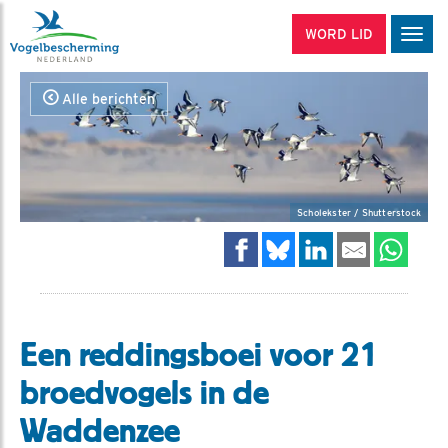
WORD LID
Men
Alle berichten
Scholekster / Shutterstock
Een reddingsboei voor 21
broedvogels in de
Waddenzee