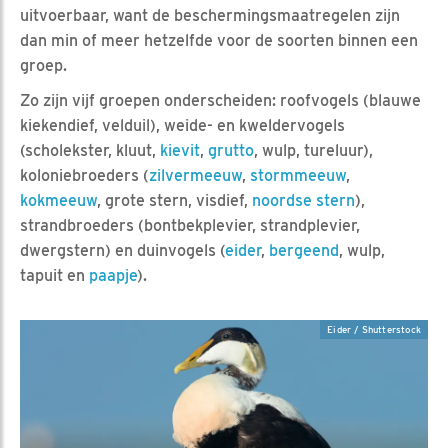
uitvoerbaar, want de beschermingsmaatregelen zijn
dan min of meer hetzelfde voor de soorten binnen een
groep.
Zo zijn vijf groepen onderscheiden: roofvogels (blauwe
kiekendief, velduil), weide- en kweldervogels
(scholekster, kluut,
kievit
,
grutto
, wulp, tureluur),
koloniebroeders (
zilvermeeuw
,
stormmeeuw
,
kokmeeuw
, grote stern, visdief,
noordse stern
),
strandbroeders (bontbekplevier, strandplevier,
dwergstern) en duinvogels (
eider
,
bergeend
, wulp,
tapuit en
paapje
).
Eider / Shutterstock