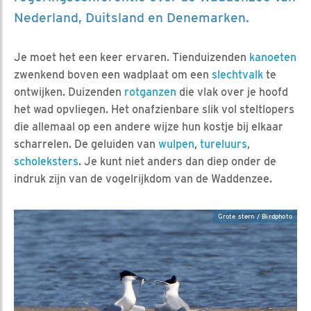
Nederland, Duitsland en Denemarken.
Je moet het een keer ervaren. Tienduizenden
kanoeten
zwenkend boven een wadplaat om een
slechtvalk
te
ontwijken. Duizenden
rotganzen
die vlak over je hoofd
het wad opvliegen. Het onafzienbare slik vol steltlopers
die allemaal op een andere wijze hun kostje bij elkaar
scharrelen. De geluiden van
wulpen
,
tureluurs
,
scholeksters
. Je kunt niet anders dan diep onder de
indruk zijn van de vogelrijkdom van de Waddenzee.
Grote stern / Birdphoto