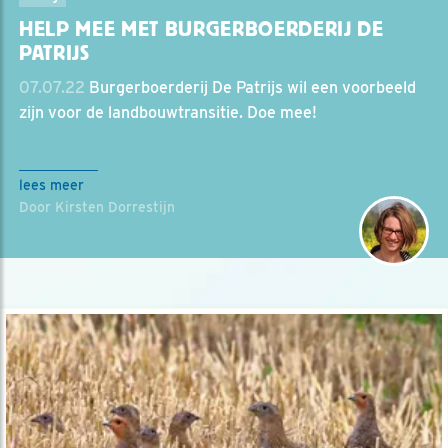
HELP MEE MET BURGERBOERDERIJ DE
PATRIJS
07.07.22
Burgerboerderij De Patrijs wil een voorbeeld
zijn voor de landbouwtransitie. Doe mee!
lees meer
Door Kirsten Dorrestijn