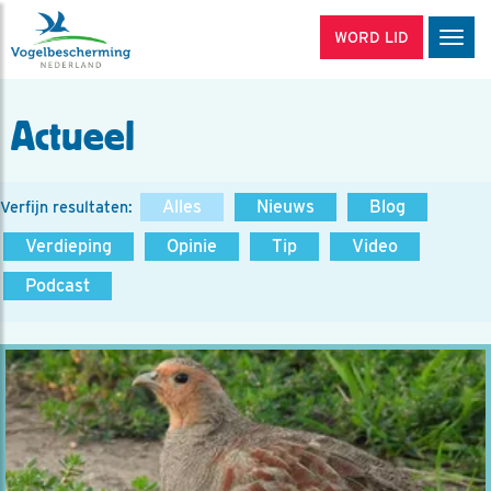
WORD LID
Men
Actueel
Alles
Nieuws
Blog
Verfijn resultaten:
Verdieping
Opinie
Tip
Video
Podcast